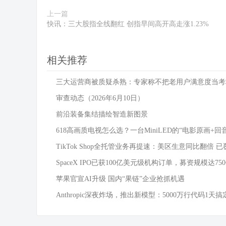
上一篇
快讯：三大股指全线翻红 创指早间高开高走涨1.23%
相关推荐
三大运营商被质疑杀熟：专家称不把老用户满意度当考
审查动态（2026年6月10日）
前沿装备集结描绘智造新图景
618高画质电视怎么选？一台MiniLED的“电影原画+回
TikTok Shop全托管业务再提速：美区生意同比翻倍 已
SpaceX IPO已获100亿美元级机构订单，募资规模达75
苹果官宣AI升级 国内“果链”企业抢抓机遇
Anthropic深夜炸场，推出新模型：5000万行代码1天搞