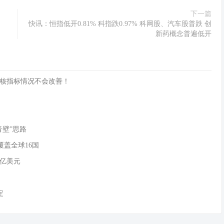
下一篇
快讯：恒指低开0.81% 科指跌0.97% 科网股、汽车股普跌 创
新药概念普遍低开
核指标情况不会改善！
音壁”思路
覆盖全球16国
0亿美元
定