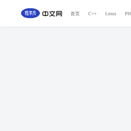
标签：#越声荐股 #服务费追回 #投顾退费 
首页
C++
Linux
PH