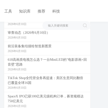
近期文章
工具
知识库
推荐
科技
三大运营商被质疑杀熟：专家称不把老用户满意度当
考核指标情况不会改善！
2026年6月10日
审查动态（2026年6月10日）
2026年6月10日
前沿装备集结描绘智造新图景
2026年6月10日
618高画质电视怎么选？一台MiniLED的“电影原画+回
音壁”思路
2026年6月10日
TikTok Shop全托管业务再提速：美区生意同比翻倍
已覆盖全球16国
2026年6月10日
SpaceX IPO已获100亿美元级机构订单，募资规模达
750亿美元
2026年6月10日