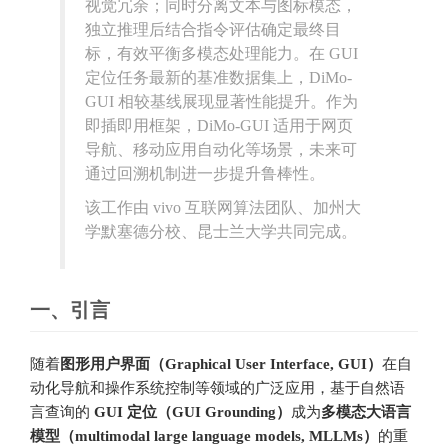
视觉冗余；同时分离文本与图标模态，
独立推理后结合指令评估确定最终目
标，有效平衡多模态处理能力。在 GUI
定位任务最新的基准数据集上，DiMo-
GUI 相较基线展现显著性能提升。作为
即插即用框架，DiMo-GUI 适用于网页
导航、移动应用自动化等场景，未来可
通过回溯机制进一步提升鲁棒性。
该工作由 vivo 互联网算法团队、加州大
学默塞德分校、昆士兰大学共同完成。
一、引言
随着
图形用户界面（Graphical User Interface, GUI）
在自
动化导航和操作系统控制等领域的广泛应用，基于自然语
言查询的
GUI 定位（GUI Grounding）
成为
多模态大语言
模型（multimodal large language models, MLLMs）
的重