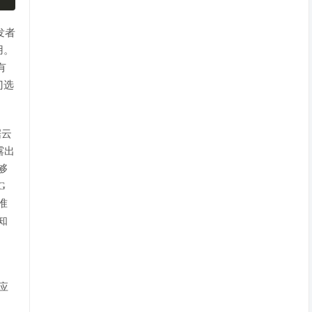
发者
用。
有
门选
据云
露出
够
G
准
知
 应