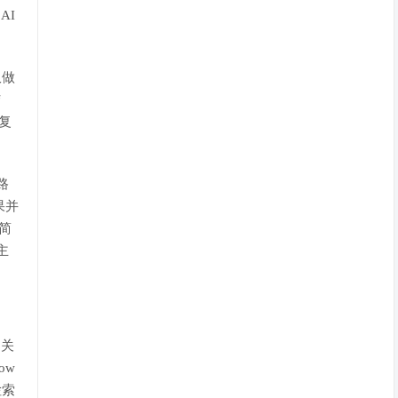
AI
仅做
结
对复
。
路
果并
对简
主
网关
ow
检索