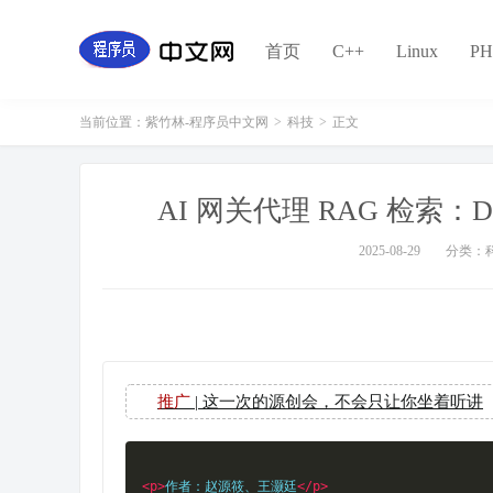
首页
C++
Linux
PH
当前位置：
紫竹林-程序员中文网
>
科技
>
正文
AI 网关代理 RAG 检索
2025-08-29
分类：
推广
| 这一次的源创会，不会只让你坐着听讲
<p>
作者：赵源筱、王灏廷
</p>