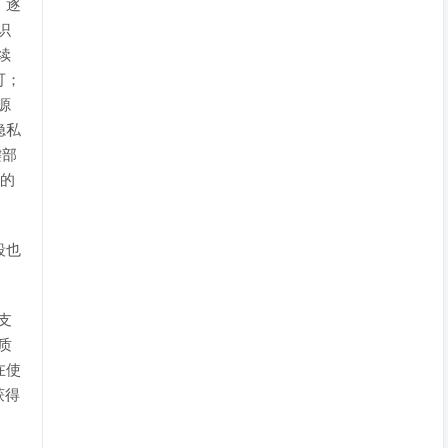
，逐
识
续
可；
源
隐私
键部
维的
段也
关支
高质
在使
获得