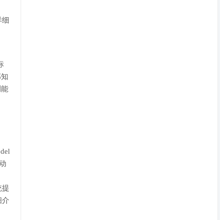
详细
标
部知
测能
del
自动
统提
细介