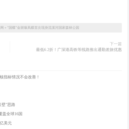
文网
»
“国蝶”金斑喙凤蝶首次现身流溪河国家森林公园
下一篇
最低6.2折！广深港高铁等线路推出通勤差旅优惠
核指标情况不会改善！
音壁”思路
覆盖全球16国
0亿美元