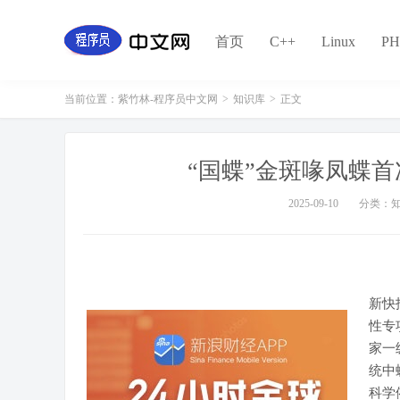
首页
C++
Linux
PH
当前位置：
紫竹林-程序员中文网
>
知识库
>
正文
“国蝶”金斑喙凤蝶
2025-09-10
分类：
新快
性专
家一
统中
科学