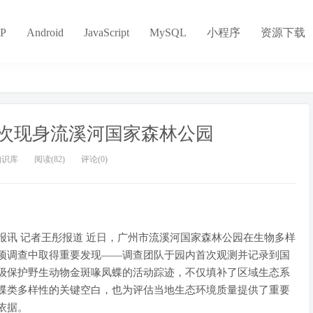
P
Android
JavaScript
MySQL
小程序
资源下载
首次现身流溪河国家森林公园
知识库
阅读(82)
评论(0)
报讯 记者王彤报道 近日，广州市流溪河国家森林公园在生物多样
项调查中取得重要发现——调查团队于园内首次观测并记录到国
级保护野生动物金斑喙凤蝶的活动踪迹，不仅填补了区域生态系
蝶类多样性的关键空白，也为评估当地生态环境质量提供了重要
依据。