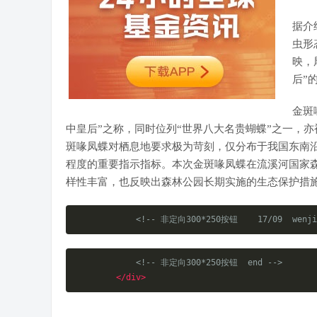
据介
虫形
映，
后”
金斑
中皇后”之称，同时位列“世界八大名贵蝴蝶”之一，亦
斑喙凤蝶对栖息地要求极为苛刻，仅分布于我国东南
程度的重要指示指标。本次金斑喙凤蝶在流溪河国家
样性丰富，也反映出森林公园长期实施的生态保护措
<!-- 非定向300*250按钮    17/09  wenji
<!-- 非定向300*250按钮  end -->
</div>