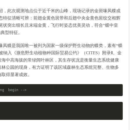
绍，此次观测地点位于近千米的山峰，现场记录的金斑喙凤蝶成
态特征清晰可辨：前翅金黄色斑带和后翅中央金黄色斑纹交相辉
尾状突出细长且末端金黄，飞行时姿态优美灵动，符合“蝶中皇
的典型特征。
喙凤蝶是我国唯一被列为国家一级保护野生动物的蝶类，素有“蝶
被纳入《濒危野生动植物种国际贸易公约》（CITES）附录Ⅱ。金
沿海中高海拔的常绿阔叶林区，其生存状况是衡量生态系统健康
森林公园的现身，有力证明了该区域森林生态系统完整、生物多
施取得显著成效。
ng  begin -->