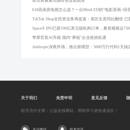
前沿装备集结描绘智造新图景
618高画质电视怎么选？一台MiniLED的“电影原画+回
TikTok Shop全托管业务再提速：美区生意同比翻倍 已
SpaceX IPO已获100亿美元级机构订单，募资规模达75
苹果官宣AI升级 国内“果链”企业抢抓机遇
Anthropic深夜炸场，推出新模型：5000万行代码1天搞
关于我们
免责申明
意见反馈
程序员中文网：公益在线网站，帮助学习者快速成长！
关注微信
技术交流