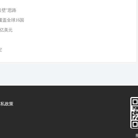
音壁”思路
覆盖全球16国
0亿美元
定
隐私政策