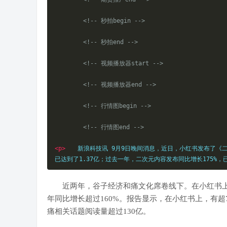
<!-- 秒拍begin -->
<!-- 秒拍end -->
<!-- 视频播放器start -->
<!-- 视频播放器end -->
<!-- 行情图begin -->
<!-- 行情图end -->
<p>
　　新浪科技讯 9月9日晚间消息，近日，小红书发布了《
已达到了1.37亿；过去一年，二次元内容发布同比增长175%
近两年，谷子经济和痛文化席卷线下。在小红书上，“
年同比增长超过160%。报告显示，在小红书上，有超
痛相关话题阅读量超过130亿。