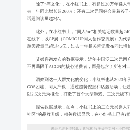
除了“痛文化”，在小红书上，有超过20万年轻人带
去一年同比增长超260%；还有二次元同好会带着谷
话题阅读量超2亿。
此外，在小红书上，“同人/oc”相关笔记数量超240
在线下，以CP展（COMIC UP同人创作交流展）为
题阅读量已超过45亿，过去一年相关笔记发布同比增长
艾媒咨询发布的数据显示，近年中国泛二次元用户逐年
不再局限于ACGN的核心消费者，而是包含了所有对
洞察到这一人群文化的变化，小红书也从2023年开
COS团建、同人产粮，通过趋势挖掘和话题活动，让
以2.5次元为概念，打造了首个大型游戏、二次元线下IP
报告数据显示，如今，小红书上的二次元兴趣人群已达
社区”的品牌升级，相关数据显示，在小红书上已有超过
未经允许不得转载：
紫竹林-程序员中文网
»
小红书