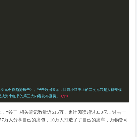
二次元创作趋势报告》。报告数据显示，目前小红书上的二次元兴趣人群规模
，已成为小红书的第三大内容发布垂类。
</p>
谷子”相关笔记数量近615万，累计阅读超过330亿，过去一
77万人分享自己的痛包，10万人打造了了自己的痛车，万物皆可