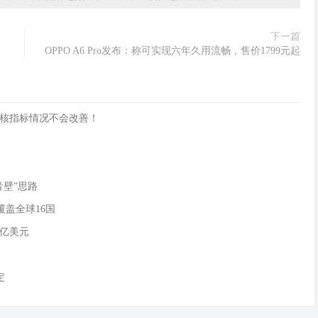
下一篇
OPPO A6 Pro发布：称可实现六年久用流畅，售价1799元起
核指标情况不会改善！
音壁”思路
覆盖全球16国
0亿美元
定