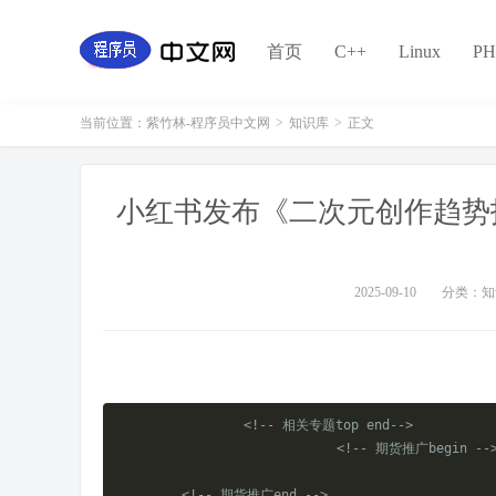
首页
C++
Linux
PH
当前位置：
紫竹林-程序员中文网
>
知识库
>
正文
小红书发布《二次元创作趋势
2025-09-10
分类：知
<!-- 相关专题top end-->
<!-- 期货推广begin --
<!-- 期货推广end -->