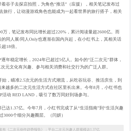
着谷子去探店拍照，为角色“推活”（应援），相关笔记发布过
子去旅行，让动漫游戏角色也能成为一起看世界的旅行搭子，相关
0万，笔记发布同比增长超过220%，累计阅读量超2600亿。而
代表的同人展/同人Only也逐渐在国内兴起，在小红书上，其相关话
超18倍。
稳定增长，2024年已超过5亿人。如今的“泛二次元”群体，
二次元文化有兴趣、参与相关消费和社交行为的广泛人群。
始，瞄准2.5次元的生活方式潮流，从吃谷玩谷、推活庆生，到
越来越多的二次元生活方式在社区里长出来。今年8月，小红书也
活动 RED LAND，吸引了数万同好到场参与。
1.37亿。今年7月，小红书完成了从“生活指南”到“生活兴趣
3000个细分兴趣圈层。（闫妍）
发布《二次元创作趋势报告》：平台二次元兴趣人群规模达1.37亿