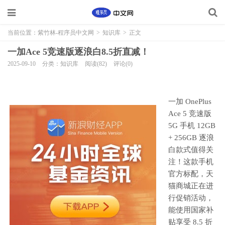
当前位置：
紫竹林-程序员中文网
>
知识库
>
正文
一加Ace 5竞速版逐浪白8.5折直减！
2025-09-10
分类：知识库
阅读(82)
评论(0)
一加 OnePlus
Ace 5 竞速版
5G 手机 12GB
+ 256GB 逐浪
白款式值得关
注！这款手机
官方标配，天
猫商城正在进
行促销活动，
能使用国家补
贴享受 8.5 折