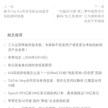
上一篇
下一篇
南卡Clip Pro耳夹耳机运动蓝牙
“大咖话川酒”第二季中国李庄行
耳机限时特惠
解码“长江美酒河” 江与酒和美共
生的千年脉络
相关推荐
三大运营商被质疑杀熟：专家称不把老用户满意度当考核指标情
况不会改善！
审查动态（2026年6月10日）
前沿装备集结描绘智造新图景
618高画质电视怎么选？一台MiniLED的“电影原画+回音壁”思路
TikTok Shop全托管业务再提速：美区生意同比翻倍 已覆盖全球
16国
SpaceX IPO已获100亿美元级机构订单，募资规模达750亿美元
苹果官宣AI升级 国内“果链”企业抢抓机遇