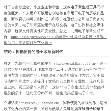
对于自由职业者、小企业主和学生，这款
电子章生成工具
同样
价值巨大。个人用户可以用它创建签名章用于电子简历或作品
集，而教育机构可以制作证书印章。在远程办公和电子商务兴
起的今天，电子印章还能用于在线交易、电子协议和社交媒体
内容，确保文件真实性和安全性。总之，九州电子印章生成平
台（
https://eseal.jiuzhou88.cn/）的灵活性使其成为多行业首选，
帮助用户高效应对数字化需求
。
结论：拥抱便捷的电子印章新时代
总之，九州电子印章生成平台（
https://eseal.jiuzhou88.cn/）是一
款强大的**在线电子印章生成**工具，通过简化流程和提供**
透明背景印章制作**，彻底改变了传统印章制作方式。它不仅
节省时间和成本，还提升了文档的安全性和专业性。无论您是
企业家、员工还是个人用户，这款**电子章生成工具**都能满
足您的需求，让您无需PS即可一键生成高质量电子印章
。
立即访问https://eseal.jiuzhou88.cn/，体验便捷的在线制作，迈出
数字化办公的第一步！通过自然融入关键词如
在线电子印章生