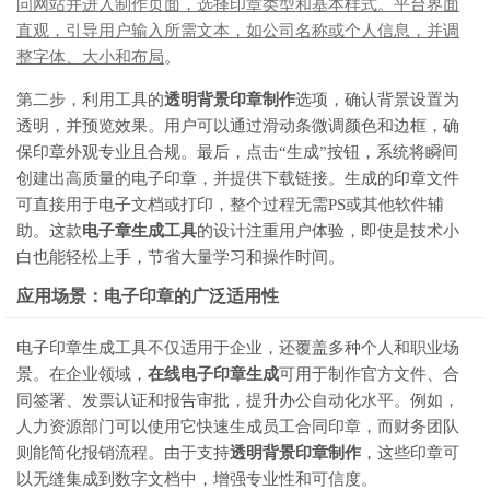
问网站并进入制作页面，选择印章类型和基本样式。平台界面
直观，引导用户输入所需文本，如公司名称或个人信息，并调
整字体、大小和布局
。
第二步，利用工具的
透明背景印章制作
选项，确认背景设置为
透明，并预览效果。用户可以通过滑动条微调颜色和边框，确
保印章外观专业且合规。最后，点击“生成”按钮，系统将瞬间
创建出高质量的电子印章，并提供下载链接。生成的印章文件
可直接用于电子文档或打印，整个过程无需PS或其他软件辅
助。这款
电子章生成工具
的设计注重用户体验，即使是技术小
白也能轻松上手，节省大量学习和操作时间。
应用场景：电子印章的广泛适用性
电子印章生成工具不仅适用于企业，还覆盖多种个人和职业场
景。在企业领域，
在线电子印章生成
可用于制作官方文件、合
同签署、发票认证和报告审批，提升办公自动化水平。例如，
人力资源部门可以使用它快速生成员工合同印章，而财务团队
则能简化报销流程。由于支持
透明背景印章制作
，这些印章可
以无缝集成到数字文档中，增强专业性和可信度。