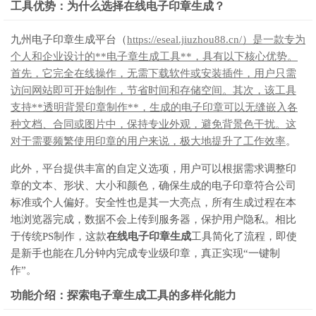
工具优势：为什么选择在线电子印章生成？
九州电子印章生成平台（
https://eseal.jiuzhou88.cn/）是一款专为
个人和企业设计的**电子章生成工具**，具有以下核心优势。
首先，它完全在线操作，无需下载软件或安装插件，用户只需
访问网站即可开始制作，节省时间和存储空间。其次，该工具
支持**透明背景印章制作**，生成的电子印章可以无缝嵌入各
种文档、合同或图片中，保持专业外观，避免背景色干扰。这
对于需要频繁使用印章的用户来说，极大地提升了工作效率
。
此外，平台提供丰富的自定义选项，用户可以根据需求调整印
章的文本、形状、大小和颜色，确保生成的电子印章符合公司
标准或个人偏好。安全性也是其一大亮点，所有生成过程在本
地浏览器完成，数据不会上传到服务器，保护用户隐私。相比
于传统PS制作，这款
在线电子印章生成
工具简化了流程，即使
是新手也能在几分钟内完成专业级印章，真正实现“一键制
作”。
功能介绍：探索电子章生成工具的多样化能力