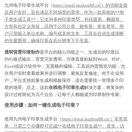
九州电子印章生成平台（
https://eseal.jiuzhou88.cn/）的功能全面
且用户友好，旨在满足不同场景的需求。作为一款高效的**电
子章生成工具**，它支持多种印章类型，包括圆形、椭圆形、
方形和自定义形状，适用于公司公章、财务章、签名章等。用
户只需输入单位名称、编号或其他文本，工具会自动生成清晰
的矢量图形，确保印章在高分辨率下不失真
。
透明背景印章制作
是平台的核心功能之一。生成后的印章以
PNG格式输出，背景完全透明，方便直接粘贴到Word、PDF、
Excel或设计软件中，无需额外编辑。工具还内置预览功能，允
许用户实时查看效果并进行调整，避免反复修改。对于企业用
户，平台支持批量生成和模板保存，适合需要统一管理多个印
章的场景。总之，这款
在线电子印章生成
解决方案，将复杂的
设计过程简化为几个点击，让每个人都能成为印章制作专家。
使用步骤：如何一键生成电子印章？
使用九州电子印章生成平台（
https://eseal.jiuzhou88.cn/）非常简
单，只需三个步骤即可完成**在线电子印章生成**。首先，访