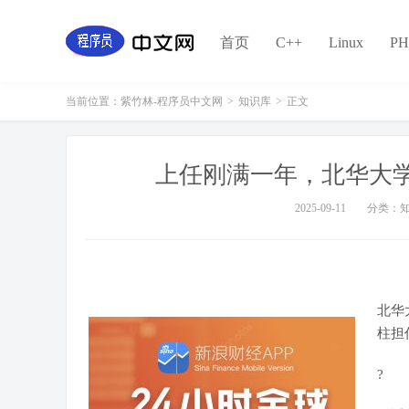
首页
C++
Linux
PH
当前位置：
紫竹林-程序员中文网
>
知识库
>
正文
上任刚满一年，北华大
2025-09-11
分类：
北华
柱担
?