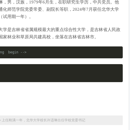
琳，男，汉族，1979年6月生，在职研究生学历，中共党员。他
通化师范学院党委常委、副院长等职，2024年7月获任北华大学
（试用期一年）。
大学是吉林省省属规模最大的重点综合性大学，是吉林省人民政
国家林业和草原局共建高校，坐落在吉林省吉林市。
ng  begin -->
»
上任刚满一年，北华大学校长许适琳出任学校党委书记