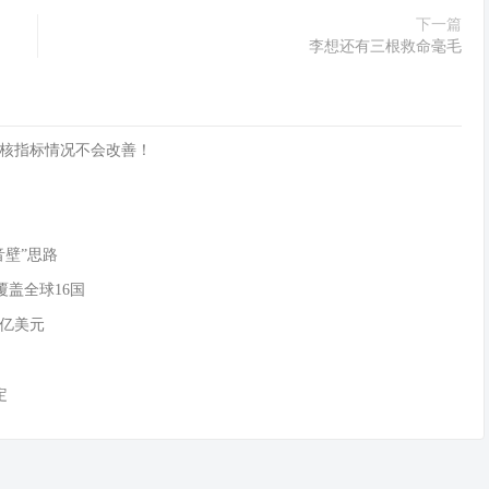
下一篇
李想还有三根救命毫毛
核指标情况不会改善！
音壁”思路
覆盖全球16国
0亿美元
定