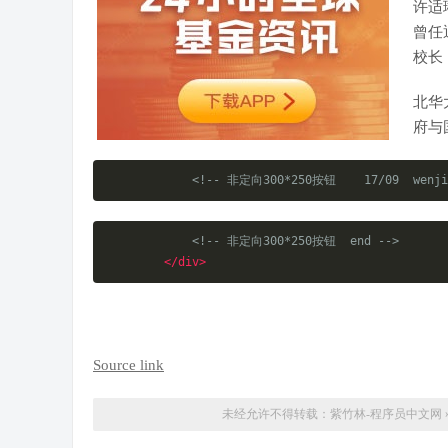
许适
曾任
校长
北华
府与
<!-- 非定向300*250按钮    17/09  wenji
<!-- 非定向300*250按钮  end -->
</div>
Source link
未经允许不得转载：
紫竹林-程序员中文网