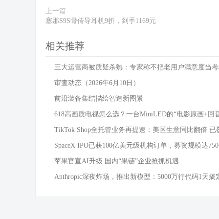
上一篇
塞那S9S骨传导耳机9折，到手1169元
相关推荐
三大运营商被质疑杀熟：专家称不把老用户满意度当考
审查动态（2026年6月10日）
前沿装备集结描绘智造新图景
618高画质电视怎么选？一台MiniLED的“电影原画+回
TikTok Shop全托管业务再提速：美区生意同比翻倍 已
SpaceX IPO已获100亿美元级机构订单，募资规模达75
苹果官宣AI升级 国内“果链”企业抢抓机遇
Anthropic深夜炸场，推出新模型：5000万行代码1天搞