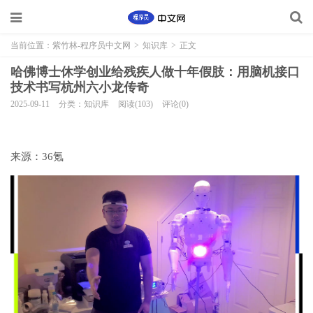
当前位置：
紫竹林-程序员中文网
>
知识库
>
正文
哈佛博士休学创业给残疾人做十年假肢：用脑机接口
技术书写杭州六小龙传奇
2025-09-11
分类：知识库
阅读(103)
评论(0)
来源：36氪