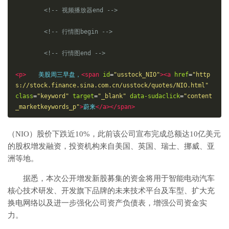
<!-- 视频播放器end -->
<!-- 行情图begin -->
<!-- 行情图end -->
<p>
　　美股周三早盘，
<span
id
=
"usstock_NIO"
><a
href
=
"http
s://stock.finance.sina.com.cn/usstock/quotes/NIO.html"
class
=
"keyword"
target
=
"_blank"
data-sudaclick
=
"content
_marketkeywords_p"
>
蔚来
</a></span>
（NIO）股价下跌近10%，此前该公司宣布完成总额达10亿美元
的股权增发融资，投资机构来自美国、英国、瑞士、挪威、亚
洲等地。
据悉，本次公开增发新股募集的资金将用于智能电动汽车
核心技术研发、开发旗下品牌的未来技术平台及车型、扩大充
换电网络以及进一步强化公司资产负债表，增强公司资金实
力。