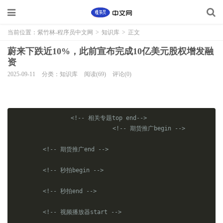
当前位置：
紫竹林-程序员中文网
>
知识库
>
正文
蔚来下跌近10%，此前宣布完成10亿美元股权增发融
资
2025-09-11
分类：知识库
阅读(69)
评论(0)
<!-- 相关专题top end-->
<!-- 期货推广begin -->
<!-- 期货推广end -->
<!-- 秒拍begin -->
<!-- 秒拍end -->
<!-- 视频播放器start -->