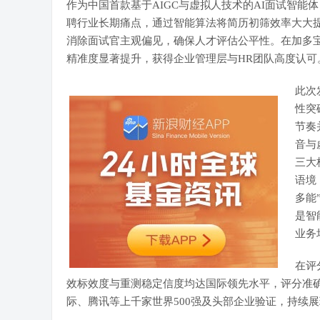
作为中国首款基于AIGC与虚拟人技术的AI面试智能
聘行业长期痛点，通过智能算法将简历初筛效率大大
消除面试官主观偏见，确保人才评估公平性。在加多
精准度显著提升，获得企业管理层与HR团队高度认可
此次
性突
节奏
音与
三大
语境
多能
是智
业务
在评
效标效度与重测稳定信度均达国际领先水平，评分准
际、腾讯等上千家世界500强及头部企业验证，持续