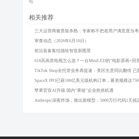
电
相关推荐
三大运营商被质疑杀熟：专家称不把老用户满意度当考
审查动态（2026年6月10日）
前沿装备集结描绘智造新图景
618高画质电视怎么选？一台MiniLED的“电影原画+回
TikTok Shop全托管业务再提速：美区生意同比翻倍 已
SpaceX IPO已获100亿美元级机构订单，募资规模达75
苹果官宣AI升级 国内“果链”企业抢抓机遇
Anthropic深夜炸场，推出新模型：5000万行代码1天搞