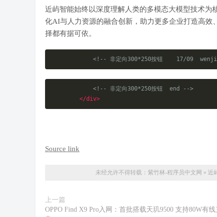
近屿智能始终以深度理解人类的多模态大模型技术为核
化AI与人力资源的融合创新，助力更多企业打造高效
择都有据可依。
<!-- 非定向300*250按钮    17/09  wenji
<!-- 非定向300*250按钮  end -->
</div>
Source link
未经允许不得转载：
紫竹林-程序员中文网
»
近
上一篇
OPPO Find X9 Pro入网：首批搭载天玑9500 支持80W有