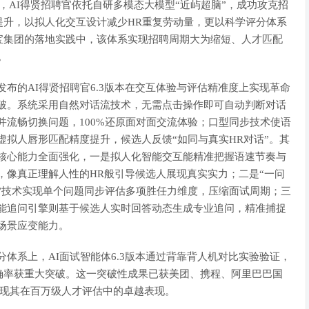
体，AI得贤招聘官依托自研多模态大模型“近屿超脑”，成功攻克招
提升，以拟人化交互设计减少HR重复劳动量，更以科学评分体系
宝集团的落地实践中，该体系实现招聘周期大为缩短、人才匹配
。
发布的AI得贤招聘官6.3版本在交互体验与评估精准度上实现革命
破。系统采用自然对话流技术，无需点击操作即可自动判断对话
并流畅切换问题，100%还原面对面交流体验；口型同步技术使语
虚拟人唇形匹配精度提升，候选人反馈“如同与真实HR对话”。其
核心能力全面强化，一是拟人化智能交互能精准把握语速节奏与
，像真正理解人性的HR般引导候选人展现真实实力；二是“一问
”技术实现单个问题同步评估多项胜任力维度，压缩面试周期；三
能追问引擎则基于候选人实时回答动态生成专业追问，精准捕捉
场景应变能力。
分体系上，AI面试智能体6.3版本通过背靠背人机对比实验验证，
确率获重大突破。这一突破性成果已获美团、携程、阿里巴巴国
展现其在百万级人才评估中的卓越表现。