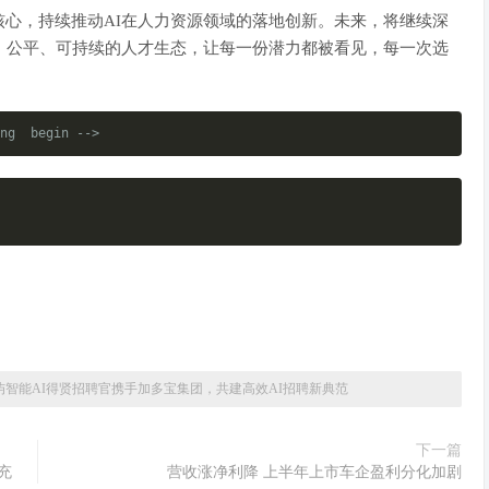
心，持续推动AI在人力资源领域的落地创新。未来，将继续深
、公平、可持续的人才生态，让每一份潜力都被看见，每一次选
ng  begin -->
屿智能AI得贤招聘官携手加多宝集团，共建高效AI招聘新典范
下一篇
线充
营收涨净利降 上半年上市车企盈利分化加剧