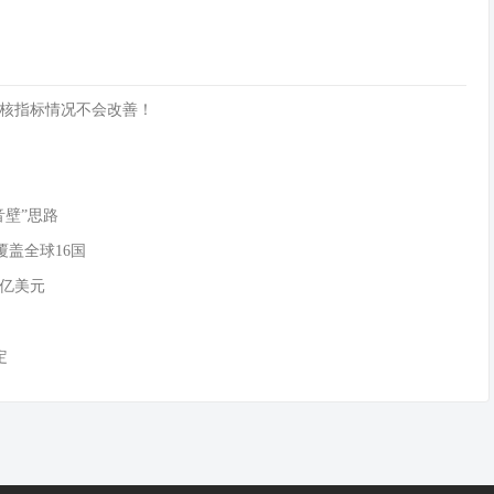
核指标情况不会改善！
音壁”思路
覆盖全球16国
0亿美元
定