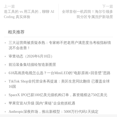
上一篇
下一篇
造工具的 vs 用工具的，聊聊 AI
全球首创一机四筒！海尔引领多
Coding 真实体验
筒分区专属洗护新场景
相关推荐
三大运营商被质疑杀熟：专家称不把老用户满意度当考核指标情
况不会改善！
审查动态（2026年6月10日）
前沿装备集结描绘智造新图景
618高画质电视怎么选？一台MiniLED的“电影原画+回音壁”思路
TikTok Shop全托管业务再提速：美区生意同比翻倍 已覆盖全球
16国
SpaceX IPO已获100亿美元级机构订单，募资规模达750亿美元
苹果官宣AI升级 国内“果链”企业抢抓机遇
Anthropic深夜炸场，推出新模型：5000万行代码1天搞定