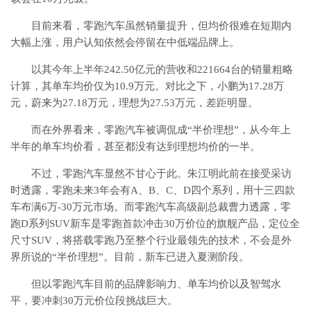
目前来看，零跑汽车虽然销量提升，但均价很难在短期内
大幅上涨，用户认知依然会停留在中低端品牌上。
以其今年上半年242.50亿元的营收和221664台的销量粗略
计算，其单车均价仅为10.9万元。对比之下，小鹏为17.28万
元，蔚来为27.18万元，理想为27.53万元，差距明显。
而在外界看来，零跑汽车被调侃成“半价理想”，从今年上
半年的单车均价看，甚至都没有达到理想均价的一半。
不过，零跑汽车显然不甘心于此。朱江明此前在接受采访
时透露，零跑未来3年会有A、B、C、D四个系列，用十三四款
车布满6万-30万元市场。而零跑汽车高级副总裁曹力透露，零
跑D系列SUV新车是零跑首款冲击30万价位的旗舰产品，定位全
尺寸SUV，将搭载零跑乃至整个行业最领先的技术，不会是外
界所说的“半价理想”。目前，新车已进入夏测阶段。
但以零跑汽车目前的品牌影响力、单车均价以及智驾水
平，要冲刺30万元价位段挑战巨大。