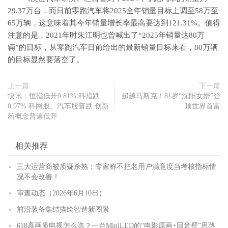
29.37万台，而日前零跑汽车将2025全年销量目标上调至58万至
65万辆，这意味着其今年销量增长率最高要达到121.31%。值得
注意的是，2021年时朱江明也曾喊出了“2025年销量达80万
辆”的目标，从零跑汽车日前给出的最新销量目标来看，80万辆
的目标显然要落空了。
上一篇
下一篇
快讯：恒指低开0.81% 科指跌
超越马斯克！81岁“沈阳女婿”登
0.97% 科网股、汽车股普跌 创新
顶世界首富
药概念普遍低开
相关推荐
三大运营商被质疑杀熟：专家称不把老用户满意度当考核指标情
况不会改善！
审查动态（2026年6月10日）
前沿装备集结描绘智造新图景
618高画质电视怎么选？一台MiniLED的“电影原画+回音壁”思路