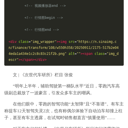
<!-- 视频播放器end -->
<!-- 行情图begin -->
<!-- 行情图end -->
<div
class
=
"img_wrapper"
><img
src
=
"https://n.sinaimg.c
n/finance/transform/108/w550h358/20250911/2175-517b2e04
4eda1a434e1c2c8c83c21f2b.png"
alt
=
""
><span
class
=
"img_d
escr"
></span></div>
文 | 《次世代车研所》栏目 张俊
“明年上半年，辅助驾驶第一梯队水平”近日，零跑汽车高
级副总裁放了一波豪言，引发众多车主的嘲讽。
在他们眼中，零跑的智驾功能“太智障”且“不靠谱”。有车主
称提车12天智驾失灵2次，也有称偶尔体验下自动泊车却撞上柱
子，甚至有车主透露，在试驾时销售都直言“慎重使用”……