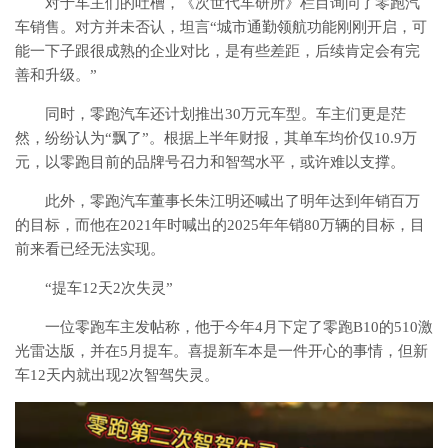
对于车主们的吐槽，《次世代车研所》栏目询问了零跑汽
车销售。对方并未否认，坦言“城市通勤领航功能刚刚开启，可
能一下子跟很成熟的企业对比，是有些差距，后续肯定会有完
善和升级。”
同时，零跑汽车还计划推出30万元车型。车主们更是茫
然，纷纷认为“飘了”。根据上半年财报，其单车均价仅10.9万
元，以零跑目前的品牌号召力和智驾水平，或许难以支撑。
此外，零跑汽车董事长朱江明还喊出了明年达到年销百万
的目标，而他在2021年时喊出的2025年年销80万辆的目标，目
前来看已经无法实现。
“提车12天2次失灵”
一位零跑车主发帖称，他于今年4月下定了零跑B10的510激
光雷达版，并在5月提车。喜提新车本是一件开心的事情，但新
车12天内就出现2次智驾失灵。