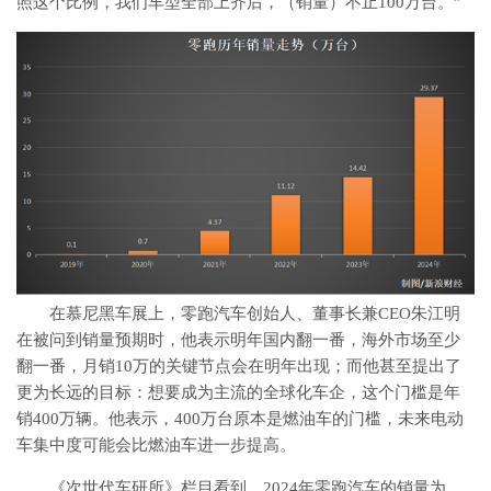
照这个比例，我们车型全部上齐后，（销量）不止100万台。”
在慕尼黑车展上，零跑汽车创始人、董事长兼CEO朱江明
在被问到销量预期时，他表示明年国内翻一番，海外市场至少
翻一番，月销10万的关键节点会在明年出现；而他甚至提出了
更为长远的目标：想要成为主流的全球化车企，这个门槛是年
销400万辆。他表示，400万台原本是燃油车的门槛，未来电动
车集中度可能会比燃油车进一步提高。
《次世代车研所》栏目看到，2024年零跑汽车的销量为