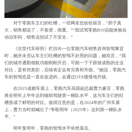
对于零跑车主们的吐槽，一些网友也纷纷留言，“胆子真
大，销售都说了，不靠谱，慎重。”“我试驾零跑B10说能体验自
动泊车吗，销售说别试了不安全。”
《次世代车研所》栏目向一位零跑汽车销售咨询智驾事宜
时，她并未否认车主们吐槽的智驾不好用的问题，她坦言，“我
们的城市通勤领航功能刚刚开启，可能一下子跟很成熟的企业
对比，是有些差距，后续肯定会有完善和升级。”她说，零跑汽
车的智驾也是一直在改进的，会通过OTA慢慢地升级。
在2025成都车展上，零跑汽车高级副总裁曹力豪言，零跑
将在明年上半年达到辅助驾驶第一梯队水平，这与车主们的吐
槽形成了鲜明的对比。值得注意的是，在2024年的广州车展
上，曹力当时就喊出了“争取明年（2025年）达到第一梯队水
平。”
明年复明年，零跑的智驾水平依然落后。