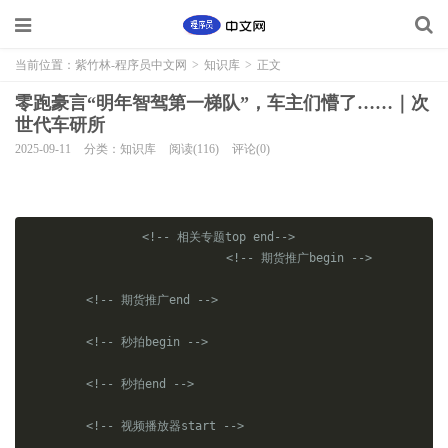
当前位置：
紫竹林-程序员中文网
>
知识库
>
正文
零跑豪言“明年智驾第一梯队”，车主们懵了……｜次
世代车研所
2025-09-11
分类：知识库
阅读(116)
评论(0)
<!-- 相关专题top end-->
<!-- 期货推广begin -->
<!-- 期货推广end -->
<!-- 秒拍begin -->
<!-- 秒拍end -->
<!-- 视频播放器start -->