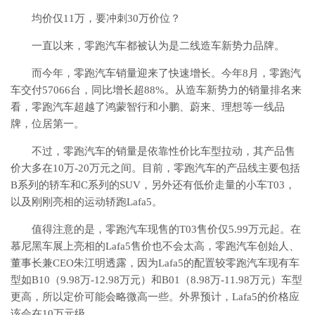
均价仅11万，要冲刺30万价位？
一直以来，零跑汽车都被认为是二线造车新势力品牌。
而今年，零跑汽车销量迎来了快速增长。今年8月，零跑汽
车交付57066台，同比增长超88%。从造车新势力的销量排名来
看，零跑汽车超越了鸿蒙智行和小鹏、蔚来、理想等一线品
牌，位居第一。
不过，零跑汽车的销量是依靠性价比车型拉动，其产品售
价大多在10万-20万元之间。目前，零跑汽车的产品线主要包括
B系列的轿车和C系列的SUV，另外还有低价走量的小车T03，
以及刚刚亮相的运动轿跑Lafa5。
值得注意的是，零跑汽车现售的T03售价仅5.99万元起。在
慕尼黑车展上亮相的Lafa5售价也不会太高，零跑汽车创始人、
董事长兼CEO朱江明透露，因为Lafa5的配置较零跑汽车现有车
型如B10（9.98万-12.98万元）和B01（8.98万-11.98万元）车型
更高，所以定价可能会略微高一些。外界预计，Lafa5的价格应
该会在10万元级。