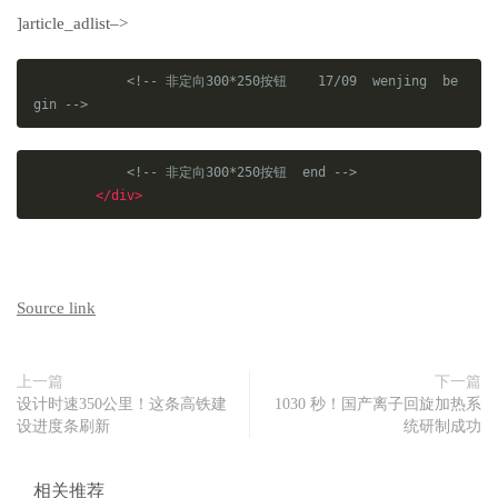
]article_adlist–>
<!-- 非定向300*250按钮    17/09  wenjing  be
gin -->
<!-- 非定向300*250按钮  end -->
</div>
Source link
上一篇
下一篇
设计时速350公里！这条高铁建
1030 秒！国产离子回旋加热系
设进度条刷新
统研制成功
相关推荐