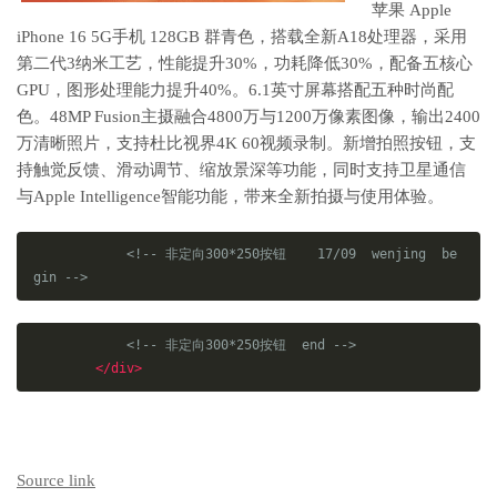
苹果 Apple
iPhone 16 5G手机 128GB 群青色，搭载全新A18处理器，采用
第二代3纳米工艺，性能提升30%，功耗降低30%，配备五核心
GPU，图形处理能力提升40%。6.1英寸屏幕搭配五种时尚配
色。48MP Fusion主摄融合4800万与1200万像素图像，输出2400
万清晰照片，支持杜比视界4K 60视频录制。新增拍照按钮，支
持触觉反馈、滑动调节、缩放景深等功能，同时支持卫星通信
与Apple Intelligence智能功能，带来全新拍摄与使用体验。
<!-- 非定向300*250按钮    17/09  wenjing  be
gin -->
<!-- 非定向300*250按钮  end -->
</div>
Source link