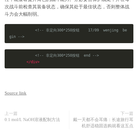
次战斗前检查其装备状态，确保其处于最佳状态，否则整体战
斗力会大幅削弱。
<!-- 非定向300*250按钮    17/09  wenjing  be
gin -->
<!-- 非定向300*250按钮  end -->
</div>
Source link
上一篇
下一篇
0.1 mol/L NaOH溶液配制方法
戴一天都不会耳痛：长途旅行耳
机舒适稳固选购就看这五点