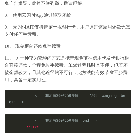
免广告嫌疑，此处不便列举，敬请理解。
8、 使用云闪付App通过银联还款
9、 云闪付APP支持绑定十张银行卡，用户通过该应用还款无需
支付任何手续费。
10、 现金柜台还款免手续费
11、 另一种较为繁琐的方式是携带现金前往信用卡发卡银行柜
台直接还款，全程免收手续费。虽然过程耗时且不便，但若还
款金额较大，且其他途径均不可行，此方法能有效节省不少费
用，具备一定实用性。
<!-- 非定向300*250按钮    17/09  wenjing  be
gin -->
<!-- 非定向300*250按钮  end -->
</div>