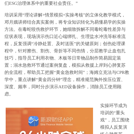
们ESG治理体系中的重要社会责任。”
培训采用“理论讲解+情景模拟+实操考核”的立体化教学模式，
邓月娥讲师结合真实案例，将专业知识转化为易懂易学的实操
方法。在毒蛇咬伤救护环节，她细致拆解不同毒蛇毒性差异与
症状表现，现场演示伤口近心端绑扎、生理盐水冲洗等标准流
程，反复强调“冷静处置、及时送医”的关键原则；创伤处理课
程中，针对擦伤、割伤、骨折等不同伤情，分层教学止血包扎
技巧，指导员工利用衣物、木板等日常物品制作简易固定装
置；溺水急救环节通过案例复盘，模拟从救援上岸到心肺复苏
的全流程，帮助员工把握“黄金急救时间”；海姆立克法与CPR教
学中，重点讲解“黄金四分钟”理念，精准规范胸外按压位置、
深度、频率，同时分步演示AED设备操作，消除员工使用顾
虑。
实操环节成为
培训的“重头
戏”，员工围绕
模拟人反复演