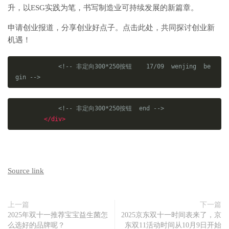
升，以ESG实践为笔，书写制造业可持续发展的新篇章。
申请创业报道，分享创业好点子。点击此处，共同探讨创业新
机遇！
<!-- 非定向300*250按钮    17/09  wenjing  be
gin -->
<!-- 非定向300*250按钮  end -->
</div>
Source link
上一篇
下一篇
2025年双十一推荐宝宝益生菌怎
2025京东双十一时间表来了，京
么选好的品牌呢？
东双11活动时间从10月9日开始