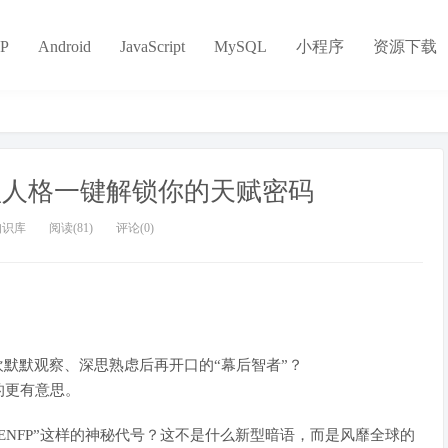
P
Android
JavaScript
MySQL
小程序
资源下载
6型人格一键解锁你的天赋密码
知识库
阅读(81)
评论(0)
欢默默观察、深思熟虑后再开口的“幕后智者”？
的更有意思。
“ENFP”这样的神秘代号？这不是什么新型暗语，而是风靡全球的