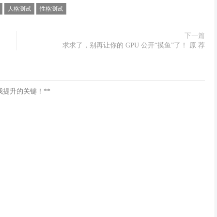
人格测试
性格测试
下一篇
求求了，别再让你的 GPU 公开“摸鱼”了！ 原 荐
我提升的关键！**