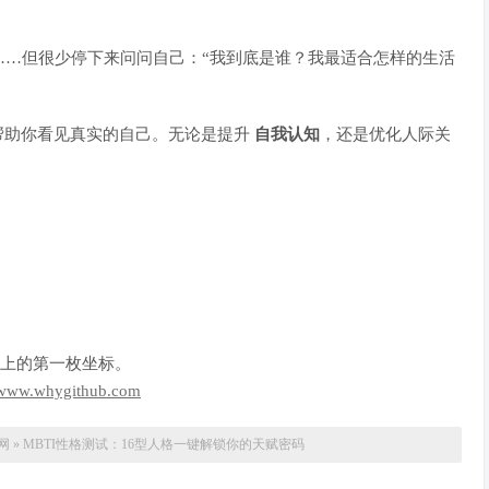
……但很少停下来问问自己：“我到底是谁？我最适合怎样的生活
帮助你看见真实的自己。无论是提升
自我认知
，还是优化人际关
上的第一枚坐标。
//www.whygithub.com
网
»
MBTI性格测试：16型人格一键解锁你的天赋密码