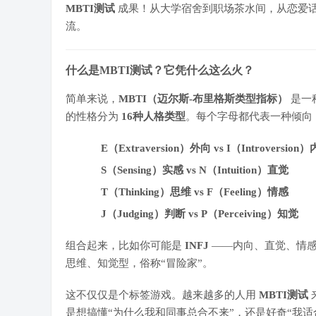
MBTI测试
成果！从大学宿舍到职场茶水间，从恋爱
流。
什么是MBTI测试？它凭什么这么火？
简单来说，
MBTI（迈尔斯-布里格斯类型指标）
是一
的性格分为
16种人格类型
。每个字母都代表一种倾向
E（Extraversion）外向 vs I（Introversion
S（Sensing）实感 vs N（Intuition）直觉
T（Thinking）思维 vs F（Feeling）情感
J（Judging）判断 vs P（Perceiving）知觉
组合起来，比如你可能是
INFJ
——内向、直觉、情感
思维、知觉型，俗称“冒险家”。
这不仅仅是个标签游戏。越来越多的人用
MBTI测试
是想搞懂“为什么我和同事总合不来”，还是好奇“我