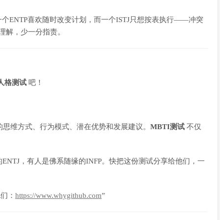
个ENTP喜欢随时改变计划，而一个ISTJ只想按表执行——冲突
份理解，少一分指责。
人格测试
吧！
的思维方式、行为模式、潜在优势和发展建议。
MBTI测试
不仅
NTJ，有人是佛系随缘的INFP。快把这份测试分享给他们，一
他们：
https://www.whygithub.com
”