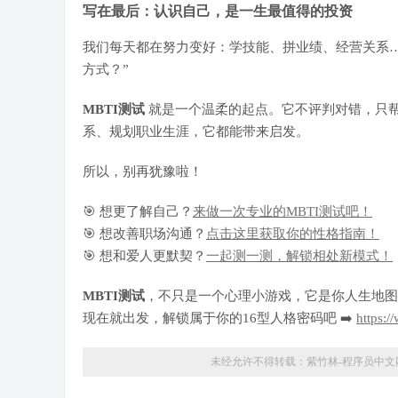
写在最后：认识自己，是一生最值得的投资
我们每天都在努力变好：学技能、拼业绩、经营关系
方式？”
MBTI测试
就是一个温柔的起点。它不评判对错，只
系、规划职业生涯，它都能带来启发。
所以，别再犹豫啦！
🎯 想更了解自己？
来做一次专业的MBTI测试吧！
🎯 想改善职场沟通？
点击这里获取你的性格指南！
🎯 想和爱人更默契？
一起测一测，解锁相处新模式！
MBTI测试
，不只是一个心理小游戏，它是你人生地图
现在就出发，解锁属于你的16型人格密码吧 ➡️
https:
未经允许不得转载：
紫竹林-程序员中文