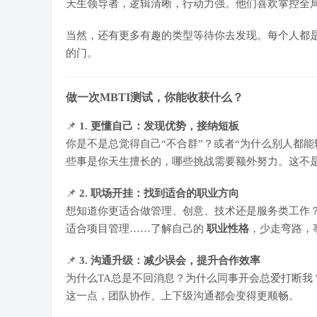
天生领导者，逻辑清晰，行动力强。他们喜欢掌控全局
当然，还有更多有趣的类型等待你去发现。每个人都是
的门。
做一次MBTI测试，你能收获什么？
📌
1. 更懂自己：发现优势，接纳短板
你是不是总觉得自己“不合群”？或者“为什么别人都能
些事是你天生擅长的，哪些挑战需要额外努力。这不
📌
2. 职场开挂：找到适合的职业方向
想知道你更适合做管理、创意、技术还是服务类工作？MB
适合项目管理……了解自己的
职业性格
，少走弯路，
📌
3. 沟通升级：减少误会，提升合作效率
为什么TA总是不回消息？为什么同事开会总爱打断我？
这一点，团队协作、上下级沟通都会变得更顺畅。