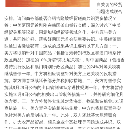
自关切的经贸
问题达成联合
安排。请问商务部能否介绍吉隆坡经贸磋商共识更多情况？
答：中美两国元首刚刚在韩国釜山举行会晤，深入讨论了中美
经贸关系等议题，同意加强经贸等领域合作。中方愿与美方一
道，共同维护好、落实好两国元首会晤重要共识。中美经贸团
队通过吉隆坡磋商，达成的成果共识主要有以下几方面：一、
美方将取消针对中国商品（包括香港特别行政区和澳门特别行
政区商品）加征的10%所谓“芬太尼关税”，对中国商品（包括香
港特别行政区和澳门特别行政区商品）加征的24%对等关税将
继续暂停一年。中方将相应调整针对美方上述关税的反制措
施。双方同意继续延长部分关税排除措施。二、美方将暂停实
施其9月29日公布的出口管制50%穿透性规则一年。中方将暂停
实施10月9日公布的相关出口管制等措施一年，并将研究细化具
体方案。三、美方将暂停实施其对华海事、物流和造船业301调
查措施一年。美方暂停实施相关措施后，中方也将相应暂停实
施针对美方的反制措施一年。此外，双方还就芬太尼禁毒合
作、扩大农产品贸易、相关企业个案处理等问题达成共识。双