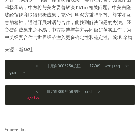
方进一步确认了马德里经贸磋商成果，美方在投资等领域作出
积极承诺，中方将与美方妥善解决TikTok相关问题。中美吉隆
坡经贸磋商取得积极成果，充分证明双方秉持平等、尊重和互
惠的精神，通过开展对话与合作，能找到解决问题的办法。经
贸磋商成果来之不易，中方期待与美方共同做好落实工作，为
中美经贸合作与世界经济注入更多确定性和稳定性。编辑 辛婧
来源：新华社
<!-- 非定向300*250按钮    17/09  wenjing  be
gin -->
<!-- 非定向300*250按钮  end -->
</div>
Source link