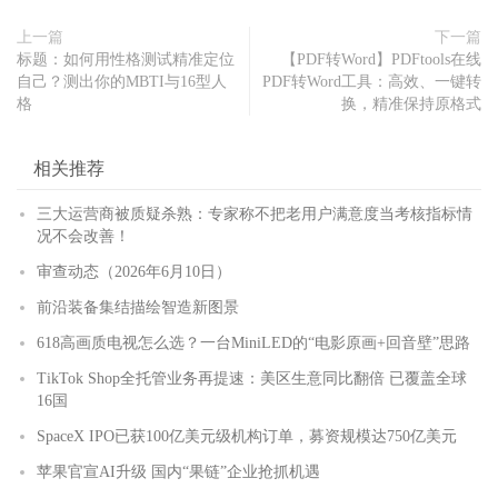
上一篇
下一篇
标题：如何用性格测试精准定位
【PDF转Word】PDFtools在线
自己？测出你的MBTI与16型人
PDF转Word工具：高效、一键转
格
换，精准保持原格式
相关推荐
三大运营商被质疑杀熟：专家称不把老用户满意度当考核指标情
况不会改善！
审查动态（2026年6月10日）
前沿装备集结描绘智造新图景
618高画质电视怎么选？一台MiniLED的“电影原画+回音壁”思路
TikTok Shop全托管业务再提速：美区生意同比翻倍 已覆盖全球
16国
SpaceX IPO已获100亿美元级机构订单，募资规模达750亿美元
苹果官宣AI升级 国内“果链”企业抢抓机遇