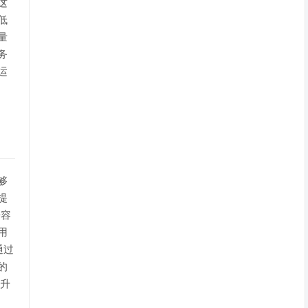
这
低
量
务
运
够
提
兼容
用
通过
的
提升