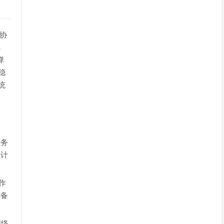
 协
弹
稳
统
业务
设计
作
具备
网络