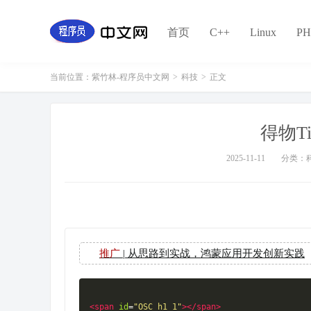
首页
C++
Linux
PH
当前位置：
紫竹林-程序员中文网
>
科技
>
正文
得物T
2025-11-11
分类：
推广
| 从思路到实战，鸿蒙应用开发创新实践
<span
id
=
"OSC_h1_1"
></span>