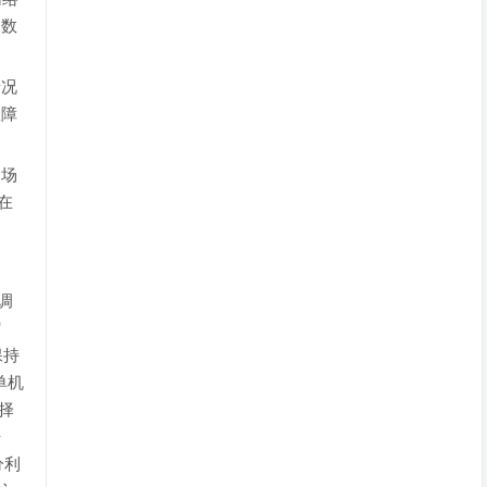
多数
情况
故障
的场
在
过调
缩
保持
单机
选择
开
分利