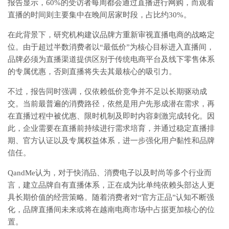
报告显示，60%的受访者每周都会通过直播进行网购，而观看
直播的时间则主要集中在晚间居家时段，占比约30%。
在此背景下，研究机构建议品牌方重新审视直播电商的战略定
位。由于超过半数消费者以“最低价”为核心目标进入直播间，
品牌必须为直播渠道提供区别于传统电商平台及线下零售体系
的专属优惠，否则直播将失去其最核心的吸引力。
不过，报告同时强调，仅依赖低价竞争并不足以长期驱动成
交。当前最普遍的消费路径，依然是用户先形成潜在需求，再
在直播过程中被优惠、限时机制及即时内容刺激完成转化。因
此，企业需要在直播前持续进行需求培育，并通过稳定直播排
期、官方认证以及专属权益体系，进一步强化用户黏性和品牌
信任。
QandMe认为，对于快消品、消费电子以及时尚等多个行业而
言，建立品牌自有直播体系，正在成为比单纯依赖头部达人更
具长期价值的经营策略。随着消费者对“官方正品”认知不断强
化，品牌直播间未来或将在越南电商市场中占据更加核心的位
置。