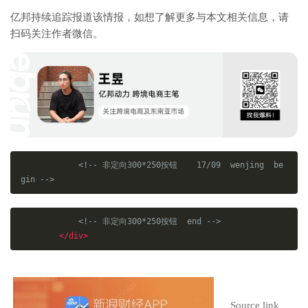
亿邦持续追踪报道该情报，如想了解更多与本文相关信息，请
扫码关注作者微信。
<!-- 非定向300*250按钮    17/09  wenjing  be
gin -->
<!-- 非定向300*250按钮  end -->
</div>
Source link