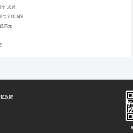
音壁”思路
覆盖全球16国
0亿美元
定
隐私政策