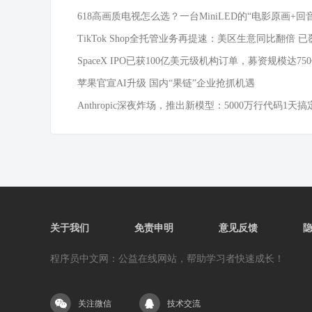
618高画质电视怎么选？一台MiniLED的“电影原画+回
TikTok Shop全托管业务再提速：美区生意同比翻倍 已
SpaceX IPO已获100亿美元级机构订单，募资规模达75
苹果官宣AI升级 国内“果链”企业抢抓机遇
Anthropic深夜炸场，推出新模型：5000万行代码1天搞
关于我们
免责申明
意见反馈
程序员中文网：公益在线网站，帮助学习者快速成长！
关注微信
技术交流