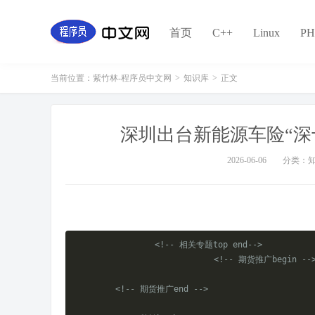
首页
C++
Linux
PH
当前位置：
紫竹林-程序员中文网
>
知识库
>
正文
深圳出台新能源车险“深
2026-06-06
分类：
<!-- 相关专题top end-->
<!-- 期货推广begin --
<!-- 期货推广end -->