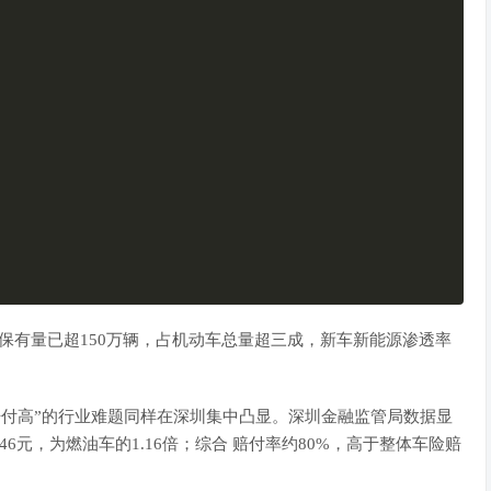
保有量已超150万辆，占机动车总量超三成，新车
新能源
渗透率
赔付高”的行业难题同样在深圳集中凸显。深圳金融监管局数据显
46元，为燃油车的1.16倍；
综合
赔付率约80%，高于整体车险赔