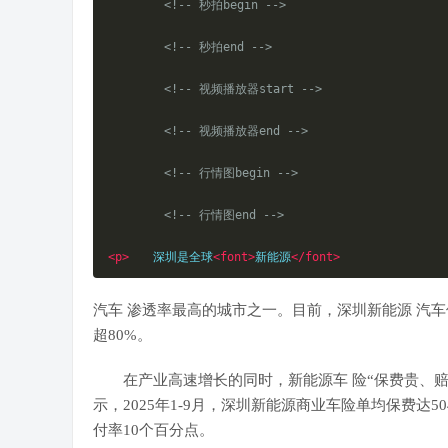
<!-- 秒拍begin -->
<!-- 秒拍end -->
<!-- 视频播放器start -->
<!-- 视频播放器end -->
<!-- 行情图begin -->
<!-- 行情图end -->
<p>
　　深圳是全球
<font>
新能源
</font>
汽车
渗透率最高的城市之一。目前，深圳
新能源
汽车
超80%。
在产业高速增长的同时，
新能源车
险“保费贵、
示，2025年1-9月，深圳新能源商业车险单均保费达50
付率10个百分点。