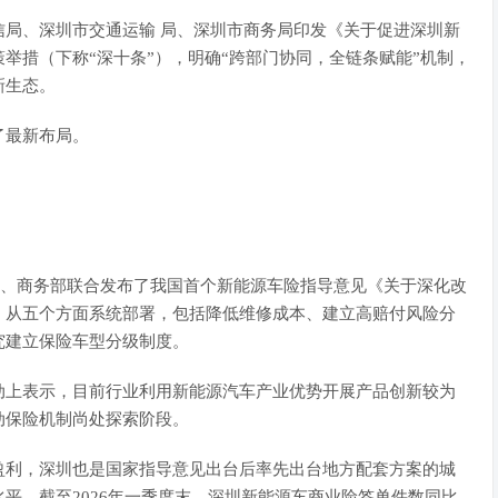
局、深圳市
交通运输
局、深圳市商务局印发《关于促进深圳
新
举措（下称“深十条”），明确“跨部门协同，全链条赋能”机制，
新生态。
最新布局。
、商务部联合发布了我国首个
新能源车
险指导意见《关于深化改
，从五个方面系统部署，包括降低维修成本、建立高赔付风险分
究建立保险车型分级制度。
上表示，目前行业利用新能源
汽车
产业优势开展产品创新较为
动保险机制尚处探索阶段。
利，深圳也是国家指导意见出台后率先出台地方配套方案的城
平。截至2026年一季度末，深圳新能源车商业险签单件数同比