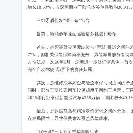
增长18.63%，占深圳商业车险总体签单件数的30.9
三组矛盾促发“深十条”出台
当前，新能源车险面临着诸多挑战和瓶颈。
首先，是智能驾驶保障缺位与“智驾”推进之间的矛盾
77%，但相关保险保障尚不充分，风险减量服务有待加
方性法规。2026年6月，深圳进一步修订该条例，首次
完全自动驾驶”场景下的责任归属。
其次，是维修成本高企与险企承保亏损之间的矛盾。
同时，部分车型按家用车投保却用于网约车运营，车
2025年行业承保新能源汽车4358万辆，同比增长40.
最后，是数据孤岛与精准定价需求之间的矛盾。 新
存在局限性，导致保费难以覆盖风险成本。
“深十条”三大方向重构车险生态