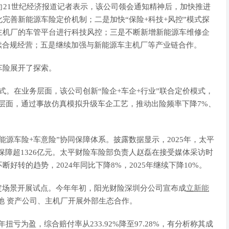
21世纪经济报道记者表示，该公司领会通知精神后，加快推进
完善新能源车险定价机制；二是加快“保险+科技+风控”模式探
主机厂的车管平台进行科技风控；三是不断新增新能源车维修企
续合规经营；五是继续加强与新能源车主机厂等产业链合作。
险展开了探索。
。在业务层面，该公司创新“险企+车企+行业”联合定价模式，
层面，通过事故仿真模拟升级车企工艺，推动出险频率下降7%、
车险+车意险”协同保障体系。披露数据显示，2025年，太平
保障超1326亿元。太平财险车险部负责人赵磊在接受媒体采访时
转的趋势，2024年同比下降8%，2025年继续下降10%。
场景开展试点。今年年初，阳光财险深圳分公司宣布成
立新能
池
资产公司、主机厂开展外部生态合作。
全年扭亏为盈，
综合
赔付率从233.92%降至97.28%，有分析称其成