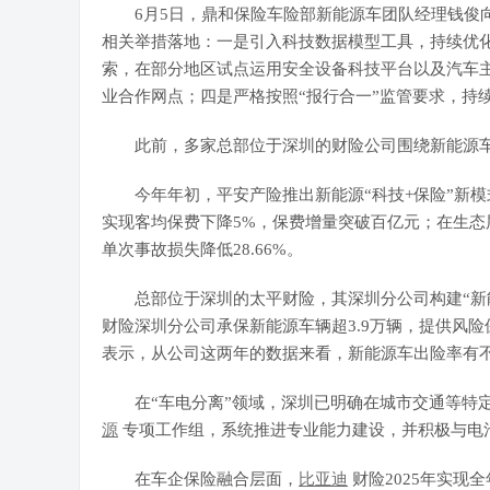
6月5日，鼎和保险车险部新能源车团队经理钱俊向
相关举措落地：一是引入科技数据模型工具，持续优化
索，在部分地区试点运用安全设备科技平台以及汽车
业合作网点；四是严格按照“报行合一”监管要求，持
此前，多家总部位于深圳的财险公司围绕新能源车
今年年初，平安产险推出新能源“科技+保险”新模式
实现客均保费下降5%，保费增量突破百亿元；在生态
单次事故损失降低28.66%。
总部位于深圳的太平财险，其深圳分公司构建“新能源
财险深圳分公司承保新能源车辆超3.9万辆，提供风险
表示，从公司这两年的数据来看，新能源车出险率有不断好
在“车电分离”领域，深圳已明确在城市交通等特定
源
专项工作组，系统推进专业能力建设，并积极与
电
在车企保险融合层面，
比亚迪
财险2025年实现