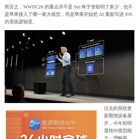
简言之，WWDC26 的重点并不是 Siri 终于变聪明了多少，也不
是苹果接入了哪一家大模型，而是苹果开始把 AI 重新写进 iOS
的系统逻辑里。
过去的系统更
新围绕设备展
开，今年则明
显转向模型能
力：理解屏