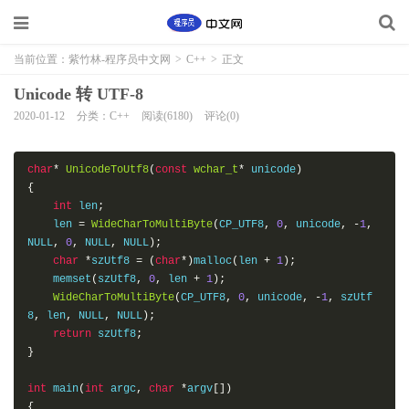
当前位置：
紫竹林-程序员中文网
>
C++
>
正文
Unicode 转 UTF-8
2020-01-12
分类：C++
阅读(6180)
评论(0)
char
*
UnicodeToUtf8
(
const
wchar_t
*
 unicode
)
{
int
 len
;
    len 
=
WideCharToMultiByte
(
CP_UTF8
,
0
,
 unicode
,
-
1
,
NULL
,
0
,
 NULL
,
 NULL
);
char
*
szUtf8 
=
(
char
*)
malloc
(
len 
+
1
);
    memset
(
szUtf8
,
0
,
 len 
+
1
);
WideCharToMultiByte
(
CP_UTF8
,
0
,
 unicode
,
-
1
,
 szUtf
8
,
 len
,
 NULL
,
 NULL
);
return
 szUtf8
;
}
int
 main
(
int
 argc
,
char
*
argv
[])
{