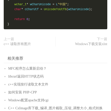
wchar_t
*
 wCharUnicode 
=
 L
"中国"
;
char
*
 cCharUtf 
=
UnicodeToUtf8
(
wCharUnicode
);
return
0
;
}
上一篇
下一篇
c++ 读取所有图片
Windows下载安装xlnt
相关推荐
MFC程序怎么重新启动？
libcurl返回HTTP状态码
c++实现按行读取文本文件
如何安装 PHP-CPP
Windows配置apache支持cgi
C++ CxImage库下载_编译_图片截取_压缩_调整大小_格式转换