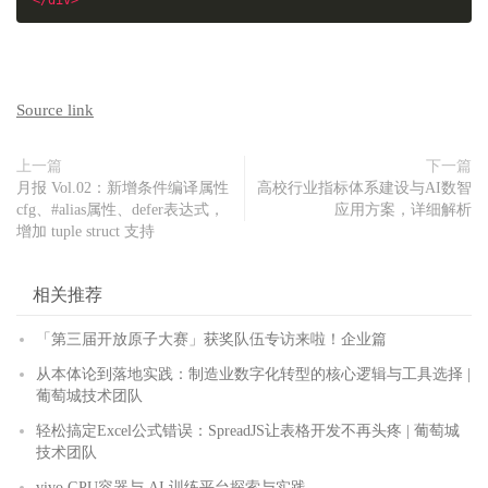
</div>
Source link
上一篇
下一篇
月报 Vol.02：新增条件编译属性
高校行业指标体系建设与AI数智
cfg、#alias属性、defer表达式，
应用方案，详细解析
增加 tuple struct 支持
相关推荐
「第三届开放原子大赛」获奖队伍专访来啦！企业篇
从本体论到落地实践：制造业数字化转型的核心逻辑与工具选择 |
葡萄城技术团队
轻松搞定Excel公式错误：SpreadJS让表格开发不再头疼 | 葡萄城
技术团队
vivo GPU容器与 AI 训练平台探索与实践