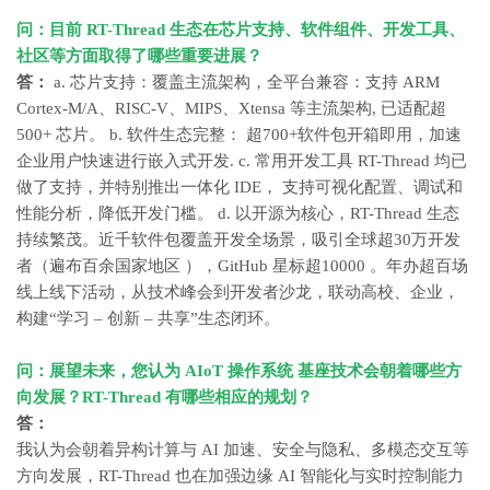
问：目前 RT-Thread 生态在芯片支持、软件组件、开发工具、
社区等方面取得了哪些重要进展？
答：
a. 芯片支持：覆盖主流架构，全平台兼容：支持 ARM
Cortex-M/A、RISC-V、MIPS、Xtensa 等主流架构, 已适配超
500+ 芯片。 b. 软件生态完整： 超700+软件包开箱即用，加速
企业用户快速进行嵌入式开发. c. 常用开发工具 RT-Thread 均已
做了支持，并特别推出一体化 IDE， 支持可视化配置、调试和
性能分析，降低开发门槛。 d. 以开源为核心，RT-Thread 生态
持续繁茂。近千软件包覆盖开发全场景，吸引全球超30万开发
者（遍布百余国家地区 ），GitHub 星标超10000 。年办超百场
线上线下活动，从技术峰会到开发者沙龙，联动高校、企业，
构建“学习 – 创新 – 共享”生态闭环。
问：展望未来，您认为
AIoT
操作系统
基座技术会朝着哪些方
向发展？RT-Thread 有哪些相应的规划？
答：
我认为会朝着异构计算与 AI 加速、安全与隐私、多模态交互等
方向发展，RT-Thread 也在加强边缘 AI 智能化与实时控制能力