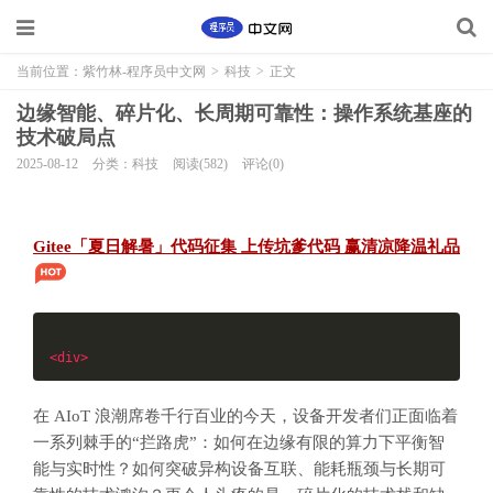
当前位置：
紫竹林-程序员中文网
>
科技
>
正文
边缘智能、碎片化、长周期可靠性：操作系统基座的
技术破局点
2025-08-12
分类：科技
阅读(582)
评论(0)
Gitee「夏日解暑」代码征集 上传坑爹代码 赢清凉降温礼品
<div>
在 AIoT 浪潮席卷千行百业的今天，设备开发者们正面临着
一系列棘手的“拦路虎”：如何在边缘有限的算力下平衡智
能与实时性？如何突破异构设备互联、能耗瓶颈与长期可