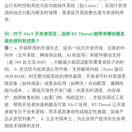
运行实时控制系统与富功能操作系统（如 Linux），实现计算资
源的动态分配与硬实时保障，显著提升系统整合度与资源利用
率。
问：对于
AIoT
开发者而言，选择 RT-Thread 能带来哪些最直
接的便利和优势？
答：
a. 开箱即用的开源生态：提供一站式开发环境、完善的中
间件（文件系统、网络协议栈、AI 框架等）和硬件驱动支持
（超 500 款主流 BSP），大幅减少底层适配和重复造轮子的时
间。 b. 灵活性与低资源占用平衡：支持极简内核（Nano 版仅
3KB ROM）到完整功能系统的弹性裁剪，开发者可针对资源受
限设备（如传感器）或复杂应用（如网关）自由配置，兼顾性
能与成本。 c. 降低可靠性开发门槛：内置实时调度、内存保
护、故障恢复机制（如看门狗、线程监控），并提供调试工具
链，帮助开发者快速构建高可靠 AIoT 应用。RT-Thread 让开发
者能专注于业务逻辑，而非底层兼容性或稳定性难题，加速产
品从原型到量产。 d. 立足中国本土，为企业用户提供长生命周
期技术保障和支持。