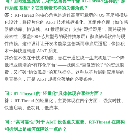
问：面对这些挑战，为什么需要一个像 RT-Thread 这样的“
操
作系统
基座”？它扮演着怎样的关键角色？
答：
RT-Thread 的核心角色是通过高度可裁剪的 OS 基座和模块
化设计，将碎片化的 AIoT 技术栈标准化。其组件仓库（如传感
器驱动库、协议栈、AI 推理框架）支持“即插即用”，而跨硬件
兼容性（覆盖500+芯片型号的硬件抽象层）彻底解耦软件与硬
件依赖。这种设计让开发者能聚焦创新而非底层适配，像搭积
木一样快速构建 AIoT 系统。
其价值不仅在于技术功能，更在于通过统一生态构建了一个降
低行业熵增的“有序化平台”——既解决“重复造轮子”的资源浪
费，又打破“协议孤岛”的互联壁垒。这种从芯片层到应用层的
垂直整合，正是 AIoT 规模化落地的必要条件。
问：RT-Thread 的“轻量化”具体体现在哪些方面？
答：
RT-Thread 的轻量化，主要体现在四个方面： 强实时性、
快速启动、低功耗，低成本。
问：“高可靠性”对于
AIoT
设备至关重要。RT-Thread 在架构
和机制上是如何保障这一点的？