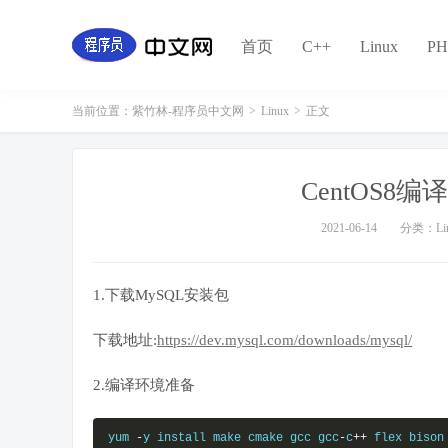
首页
C++
Linux
PH
当前位置：
紫竹林-程序员中文网
>
Linux
>
正文
CentOS8编译
2021-06-14
分类：Lin
1.下载MySQL安装包
下载地址:
https://dev.mysql.com/downloads/mysql/
2.编译环境准备
yum 
-
y install make cmake gcc gcc
-
c
++
 flex bison