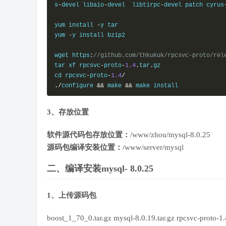
s
-
devel libaio
-
devel  libtirpc
-
devel patch cyrus
yum install 
-
y tar

yum 
-
y install bzip2

wget https
:
//github.com/thkukuk/rpcsvc-proto/rel
tar xf rpcsvc
-
proto
-
1.4
.
tar
.
gz 

cd rpcsvc
-
proto
-
1.4
/
./
configure 
&&
 make 
&&
 make install
3、存放位置
软件源代码包存放位置：
/www/zhou/mysql-8.0.25
源码包编译安装位置：
/www/server/mysql
二、编译安装mysql- 8.0.25
1、上传源码包
boost_1_70_0.tar.gz mysql-8.0.19.tar.gz rpcsvc-proto-1.4