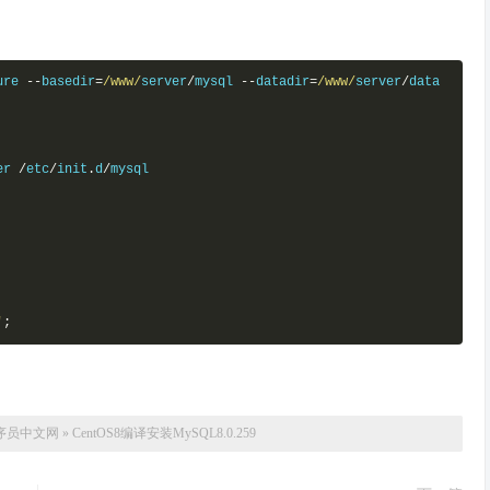
word

ure 
--
basedir
=
/www/
server
/
mysql 
--
datadir
=
/www/
server
/
data 
er 
/
etc
/
init
.
d
/
mysql 

'
;
序员中文网
»
CentOS8编译安装MySQL8.0.259