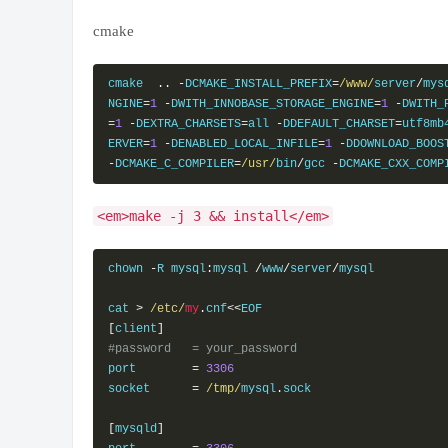
cmake
cmake  
..
-
DCMAKE_INSTALL_PREFIX
=
/www/
server
/
mys
NGINE
=
1
-
DWITH_INNOBASE_STORAGE_ENGINE
=
1
-
DWITH_
=
1
-
DEXTRA_CHARSETS
=
all 
-
DDEFAULT_CHARSET
=
utf8mb
ERVER
=
1
-
DENABLED_LOCAL_INFILE
=
1
-
DDOWNLOAD_BOOS
-
DCMAKE_C_COMPILER
=
/usr/
bin
/
gcc 
-
DCMAKE_CXX_COMP
<em>make -j 3 && install</em>
chown 
-
R mysql
:
mysql 
/
www
/
server
/
mysql

cat 
>
/etc/
my
.
cnf
<<
[
client
]
#password   = your_password
port        
=
3306
socket      
=
/tmp/
mysql
.
sock

[
mysqld
]