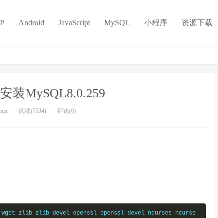
P
Android
JavaScript
MySQL
小程序
资源下载
安装MySQL8.0.259
ux
阅读(7534)
评论(0)
 wget zlib zlib
-
devel openssl openssl
-
devel ncurses ncurse