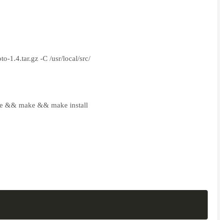
-1.4.tar.gz -C /usr/local/src/
ure && make && make install