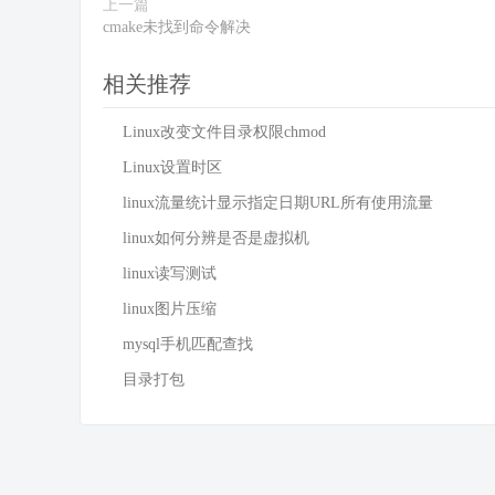
上一篇
cmake未找到命令解决
[
mysql
]
no
-
auto
-
rehash

相关推荐
[
myisamchk
]
key_buffer_size 
=
20M
Linux改变文件目录权限chmod
sort_buffer_size 
=
20M
read_buffer_size 
=
2M
Linux设置时区
write_buffer_size 
=
2M
linux流量统计显示指定日期URL所有使用流量
[
mysqlhotcopy
]
linux如何分辨是否是虚拟机
interactive
-
timeout

linux读写测试
EOF
linux图片压缩
mysql手机匹配查找
目录打包