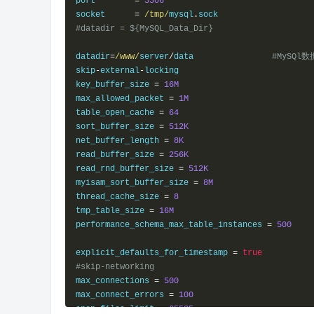
port        
=
3306
socket      
=
/tmp/
mysql
.
#datadir = ${MySQL_Data_Dir}
datadir
=
/www/
server
/
data                
#MySQl
skip
-
external
-
locking

key_buffer_size 
=
16M
max_allowed_packet 
=
1M
table_open_cache 
=
64
sort_buffer_size 
=
512K
net_buffer_length 
=
8K
read_buffer_size 
=
256K
read_rnd_buffer_size 
=
512K
myisam_sort_buffer_size 
=
8M
thread_cache_size 
=
8
tmp_table_size 
=
16M
performance_schema_max_table_instances 
=
500
explicit_defaults_for_timestamp 
=
true
#skip-networking
max_connections 
=
500
max_connect_errors 
=
100
open_files_limit 
=
65535