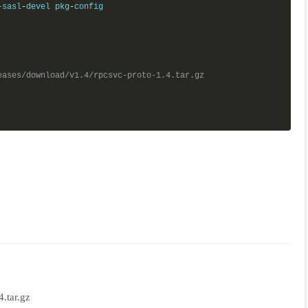
-
sasl
-
devel pkg
-
config

eases/download/v1.4/rpcsvc-proto-1.4.tar.gz
.tar.gz