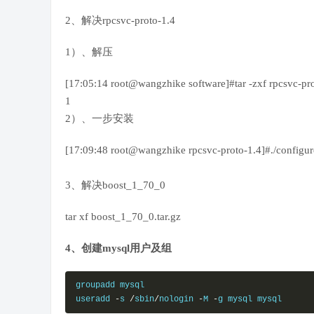
2、解决rpcsvc-proto-1.4
1）、解压
[17:05:14 root@wangzhike software]#tar -zxf rpcsvc-proto
1
2）、一步安装
[17:09:48 root@wangzhike rpcsvc-proto-1.4]#./config
3、解决boost_1_70_0
tar xf boost_1_70_0.tar.gz
4、创建mysql用户及组
groupadd mysql

useradd 
-
s 
/
sbin
/
nologin 
-
M 
-