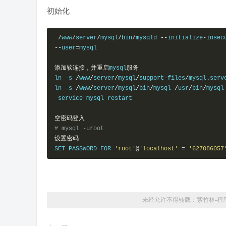
default_authentication_plugin 
=
 mysql_native_pass
初始化
log
-
bin
=
mysql
-
bin

binlog_format
=
mixed

/
www
/
server
/
mysql
/
bin
/
mysqld 
--
initialize
-
insec
server
-
id   
=
1
--
user
=
mysql

binlog_expire_logs_seconds 
=
864000
early
-
plugin
-
load 
=
""
添加软连接，并重启
mysql
服务
ln 
-
s 
/
www
/
server
/
mysql
/
support
-
files
/
mysql
.
serv
default_storage_engine 
=
InnoDB
ln 
-
s 
/
www
/
server
/
mysql
/
bin
/
mysql 
/
usr
/
bin
/
mysql

innodb_file_per_table 
=
1
 service mysql restart

innodb_data_home_dir 
=
/www/
server
/
data

innodb_data_file_path 
=
 ibdata1
:
10M
:
autoextend

空密码登入
innodb_log_group_home_dir 
=
/www/
server
/
data

# mysql -uroot
innodb_buffer_pool_size 
=
16M
设置密码
innodb_log_file_size 
=
5M
SET PASSWORD FOR 
'root'
@
'localhost'
=
'627086057
innodb_log_buffer_size 
=
8M
innodb_flush_log_at_trx_commit 
=
1
innodb_lock_wait_timeout 
=
50
[
mysqldump
]
未经允许不得转载：
紫竹林-程
quick

max_allowed_packet 
=
16M