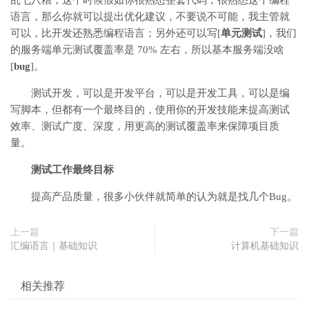
乱七八糟，这个时候假如你很熟悉整套代码，很熟悉这个编程
语言，那么你就可以提出优化建议，不要说不可能，我主管就
可以，比开发还熟悉编程语言；另外还可以写[
单元测试
]，我们
的服务端单元测试覆盖率是 70% 左右，所以基本服务端没啥
[
bug
]。
测试开发，可以是开发平台，可以是开发工具，可以是编
写脚本，但都有一个最终目的，使用你的开发技能来提高测试
效率、测试广度、深度，用更高的测试覆盖率来保障项目质
量。
测试工作最终目标
提高产品质量，很多小伙伴就简单的认为就是找几个Bug。
上一篇
下一篇
汇编语言｜基础知识
计算机基础知识
相关推荐