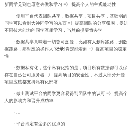
新同学见到也愿意去做和学习 =》 提高个人的主观能动性
·
使用平台代表团队共享，数据共享，项目共享，基础弱的
同学可以看到大神同学写的东西 =》提高团队的分享氛围，促进
不同技术能力的同学互相学习，当然前提要肯去学
·
数据共享意味着一切皆可溯源，比如有人删库跑路，删数
据跑路，那对应的操作人[
记录
]肯定能看到 =》提高项目的稳定
性
·
数据私有化，这个私有化指的是，项目所有数据都可以保
存在自己公司服务器 =》 提高项目的安全性，不过大部分开源
项目应该都支持私有化部署
·
做出测试平台的同学更容易得到团队中的认可 =》 提高个
人的影响力和晋升成功率
·
…
·
平台肯定有蛮多的优点的