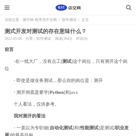
当前位置：
紫竹林-程序员中文网
>
软件测试
>
正文
测式开发对测试的存在意味什么？
2022-05-04
分类：软件测试
阅读(3643)
评论(0)
前言
·
在一线大厂，没有点工[
测试
]这个岗位，只有测开这个岗
位
·
即使是做业务测试，那么你的岗位是：测开
·
测开倒底是要学[
Python
]和java
个人看法，仅供参考。
我对测开的看法
·
一直以为专职做[
自动化测试
]和[
性能测试
]是测试[
职业发
展
]的最高目标