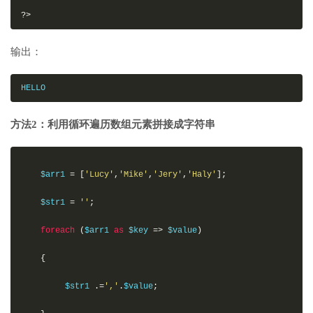
?>
输出：
HELLO
方法2：利用循环遍历数组元素拼接成字符串
    $arr1 
=
[
'Lucy'
,
'Mike'
,
'Jery'
,
'Haly'
];
    $str1 
=
''
;
foreach
(
$arr1 
as
 $key 
=>
 $value
)
{
         $str1 
.=
','
.
$value
;