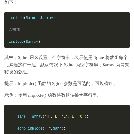
如下：
implode
(
$glue
,
 $array
)
//或者 
implode
(
$array
)
其中，$glue 用来设置一个字符串，表示使用 $glue 将数组每个
元素连接在一起，默认情况下 $glue 为空字符串；$array 为需要
转换的数组。
提示：implode() 函数的 $glue 参数是可选的，可以省略。
示例：使用 implode() 函数将数组转换为字符串。
    $arr 
=
 array
(
'H'
,
'E'
,
'L'
,
'L'
,
'O'
);
    echo implode
(
" "
,
$arr
);