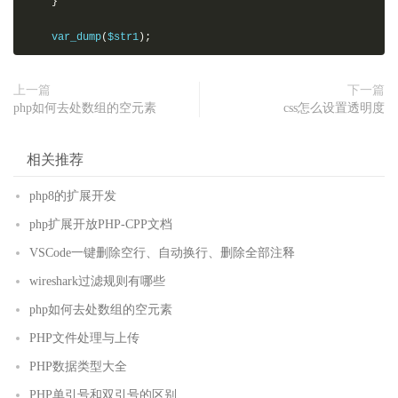
}
    var_dump
(
$str1
);
上一篇
下一篇
php如何去处数组的空元素
css怎么设置透明度
相关推荐
php8的扩展开发
php扩展开放PHP-CPP文档
VSCode一键删除空行、自动换行、删除全部注释
wireshark过滤规则有哪些
php如何去处数组的空元素
PHP文件处理与上传
PHP数据类型大全
PHP单引号和双引号的区别