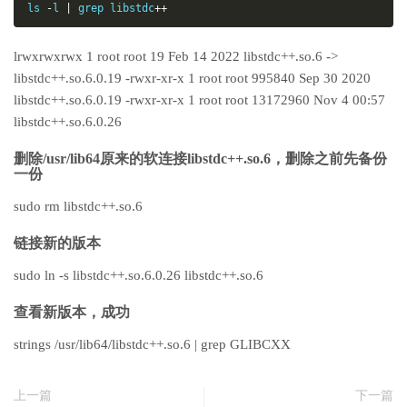
ls 
-
l 
|
 grep libstdc
++
lrwxrwxrwx 1 root root 19 Feb 14 2022 libstdc++.so.6 ->
libstdc++.so.6.0.19 -rwxr-xr-x 1 root root 995840 Sep 30 2020
libstdc++.so.6.0.19 -rwxr-xr-x 1 root root 13172960 Nov 4 00:57
libstdc++.so.6.0.26
删除/usr/lib64原来的软连接libstdc++.so.6，删除之前先备份
一份
sudo rm libstdc++.so.6
链接新的版本
sudo ln -s libstdc++.so.6.0.26 libstdc++.so.6
查看新版本，成功
strings /usr/lib64/libstdc++.so.6 | grep GLIBCXX
上一篇
下一篇