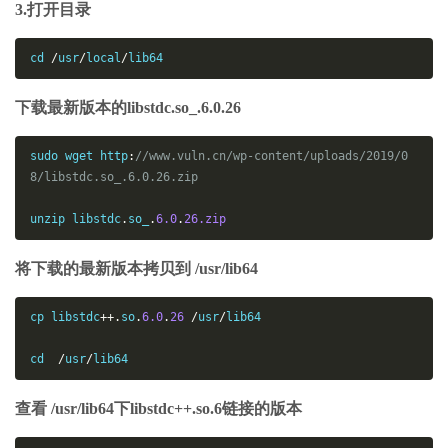
3.打开目录
cd 
/
usr
/
local
/
lib64
下载最新版本的libstdc.so_.6.0.26
sudo wget http
:
//www.vuln.cn/wp-content/uploads/2019/0
8/libstdc.so_.6.0.26.zip
unzip libstdc
.
so_
.
6.0
.
26.zip
将下载的最新版本拷贝到 /usr/lib64
cp libstdc
++.
so
.
6.0
.
26
/
usr
/
lib64

cd  
/
usr
/
lib64
查看 /usr/lib64下libstdc++.so.6链接的版本