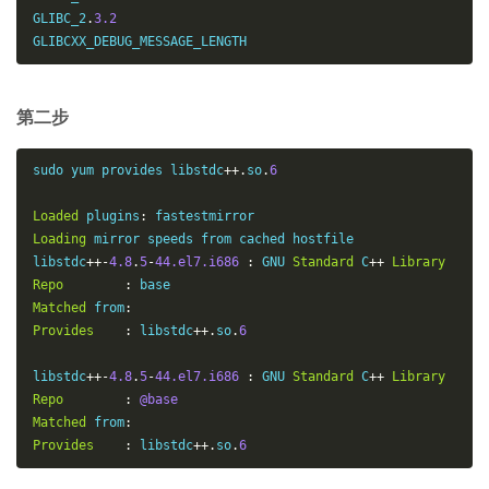
GLIBC_2
.
3.2
GLIBCXX_DEBUG_MESSAGE_LENGTH
第二步
sudo yum provides libstdc
++.
so
.
6
Loaded
 plugins
:
Loading
 mirror speeds from cached hostfile

libstdc
++-
4.8
.
5
-
44.el7.i686
:
 GNU 
Standard
 C
++
Library
Repo
:
Matched
 from
:
Provides
:
 libstdc
++.
so
.
6
libstdc
++-
4.8
.
5
-
44.el7.i686
:
 GNU 
Standard
 C
++
Library
Repo
:
@base
Matched
 from
:
Provides
:
 libstdc
++.
so
.
6