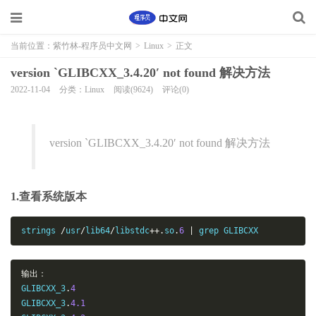
当前位置：
紫竹林-程序员中文网
>
Linux
>
正文
version `GLIBCXX_3.4.20′ not found 解决方法
2022-11-04
分类：Linux
阅读(9624)
评论(0)
version `GLIBCXX_3.4.20′ not found 解决方法
1.查看系统版本
strings 
/
usr
/
lib64
/
libstdc
++.
so
.
6
|
 grep GLIBCXX
输出：
GLIBCXX_3
.
4
GLIBCXX_3
.
4.1