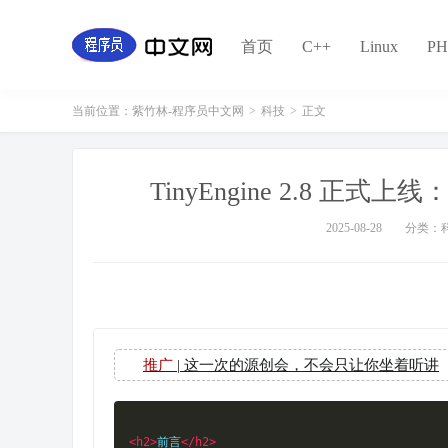
首页
C++
Linux
PH
当前位置：
紫竹林-程序员中文网
>
科技
>
正文
TinyEngine 2.8 正式
2025-08-28
分类：
推广
| 这一次的源创会，不会只让你坐着听讲
<h2>
前言
</h2>