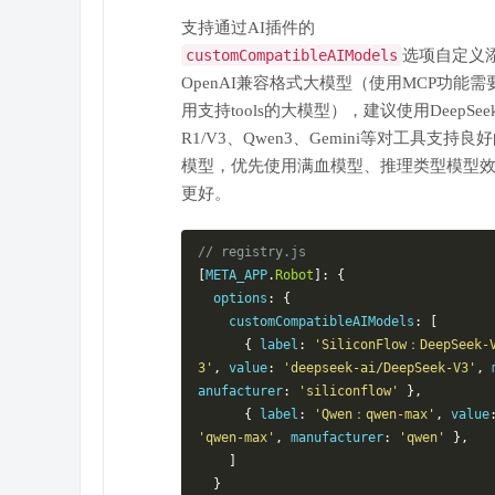
支持通过AI插件的
customCompatibleAIModels
选项自定义
OpenAI兼容格式大模型（使用MCP功能需
用支持tools的大模型），建议使用DeepSee
R1/V3、Qwen3、Gemini等对工具支持良
模型，优先使用满血模型、推理类型模型
更好。
// registry.js
[
META_APP
.
Robot
]:
{
  options
:
{
    customCompatibleAIModels
:
[
{
 label
:
'SiliconFlow：DeepSeek-
3'
,
 value
:
'deepseek-ai/DeepSeek-V3'
,
 
anufacturer
:
'siliconflow'
},
{
 label
:
'Qwen：qwen-max'
,
 value
'qwen-max'
,
 manufacturer
:
'qwen'
},
]
}