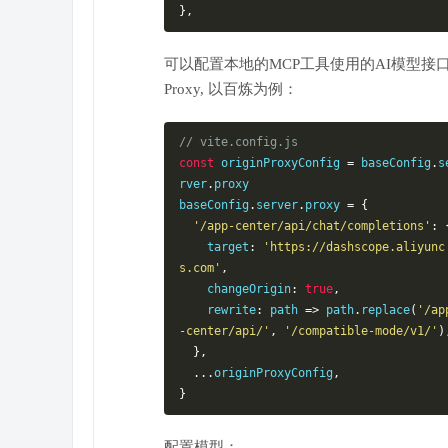
},
可以配置本地的MCP工具使用的AI模型接
Proxy, 以百炼为例：
// vite.config.js
const
 originProxyConfig 
=
 baseConfig
.
s
rver
.
proxy

baseConfig
.
server
.
proxy 
=
{
'/app-center/api/chat/completions'
:
    target
:
'https://dashscope.aliyunc
s.com'
,
    changeOrigin
:
true
,
    rewrite
:
 path 
=>
 path
.
replace
(
'/ap
-center/api/'
,
'/compatible-mode/v1/'
)
},
...
originProxyConfig
,
}
配置模型：