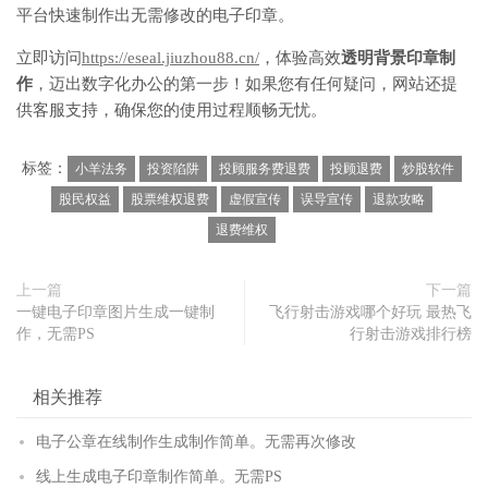
平台快速制作出无需修改的电子印章。
立即访问
https://eseal.jiuzhou88.cn/
，体验高效
透明背景印章制
作
，迈出数字化办公的第一步！如果您有任何疑问，网站还提
供客服支持，确保您的使用过程顺畅无忧。
标签：
小羊法务
投资陷阱
投顾服务费退费
投顾退费
炒股软件
股民权益
股票维权退费
虚假宣传
误导宣传
退款攻略
退费维权
上一篇
下一篇
一键电子印章图片生成一键制
飞行射击游戏哪个好玩 最热飞
作，无需PS
行射击游戏排行榜
相关推荐
电子公章在线制作生成制作简单。无需再次修改
线上生成电子印章制作简单。无需PS