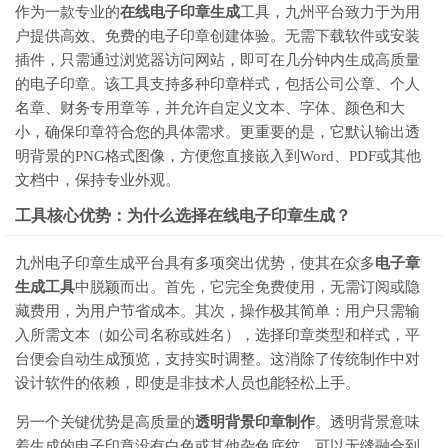
作为一款专业的
在线电子印章生成
工具，九州平台致力于为用
户提供高效、免费的电子印章创建体验。无需下载软件或安装
插件，只需通过浏览器访问网站，即可在几分钟内生成高质量
的电子印章。该工具支持多种印章样式，包括公司公章、个人
名章、财务专用章等，并允许自定义文本、字体、颜色和大
小，确保印章符合您的具体需求。更重要的是，它默认输出透
明背景的PNG格式图像，方便您直接嵌入到Word、PDF或其他
文档中，保持专业外观。
工具核心优势：为什么选择在线电子印章生成？
九州电子印章生成平台具有多项突出优势，使其在众多
电子章
生成工具
中脱颖而出。首先，它完全免费使用，无需订阅或隐
藏费用，为用户节省成本。其次，操作极其简单：用户只需输
入所需文本（如公司名称或姓名），选择印章类型和样式，平
台便会自动生成预览，支持实时调整。这消除了传统制作中对
设计软件的依赖，即使是非技术人员也能轻松上手。
另一个关键优势是高质量的
透明背景印章制作
。透明背景意味
着生成的电子印章没有白色或其他杂色底纹，可以无缝融合到