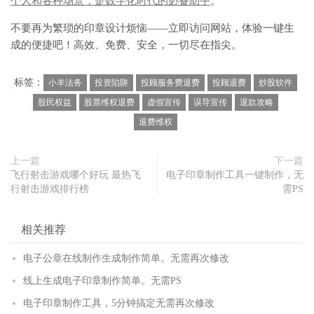
个人和各种场景，是数字化时代的必备助手
。
不要再为繁琐的印章设计烦恼——立即访问网站，体验一键生
成的便捷吧！高效、免费、安全，一切尽在指尖。
标签：
小羊法务
投资陷阱
投顾服务费退费
投顾退费
炒股软件
股民权益
股票维权退费
虚假宣传
误导宣传
退款攻略
退费维权
上一篇
下一篇
飞行射击游戏哪个好玩 最热飞
电子印章制作工具一键制作，无
行射击游戏排行榜
需PS
相关推荐
电子公章在线制作生成制作简单。无需再次修改
线上生成电子印章制作简单。无需PS
电子印章制作工具，5分钟搞定无需再次修改