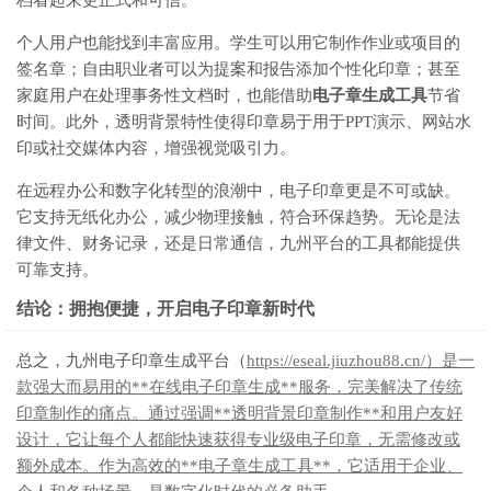
档看起来更正式和可信。
个人用户也能找到丰富应用。学生可以用它制作作业或项目的
签名章；自由职业者可以为提案和报告添加个性化印章；甚至
家庭用户在处理事务性文档时，也能借助
电子章生成工具
节省
时间。此外，透明背景特性使得印章易于用于PPT演示、网站水
印或社交媒体内容，增强视觉吸引力。
在远程办公和数字化转型的浪潮中，电子印章更是不可或缺。
它支持无纸化办公，减少物理接触，符合环保趋势。无论是法
律文件、财务记录，还是日常通信，九州平台的工具都能提供
可靠支持。
结论：拥抱便捷，开启电子印章新时代
总之，九州电子印章生成平台（
https://eseal.jiuzhou88.cn/）是一
款强大而易用的**在线电子印章生成**服务，完美解决了传统
印章制作的痛点。通过强调**透明背景印章制作**和用户友好
设计，它让每个人都能快速获得专业级电子印章，无需修改或
额外成本。作为高效的**电子章生成工具**，它适用于企业、