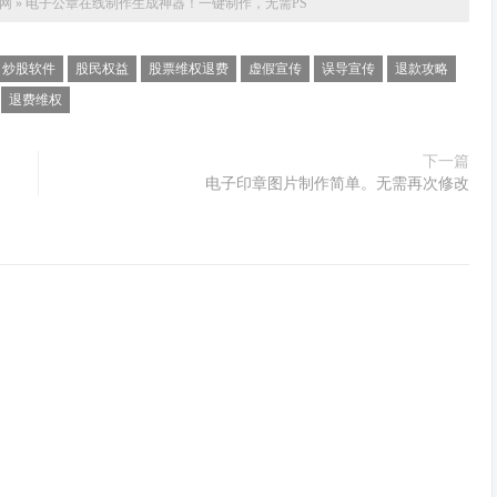
网
»
电子公章在线制作生成神器！一键制作，无需PS
炒股软件
股民权益
股票维权退费
虚假宣传
误导宣传
退款攻略
退费维权
下一篇
电子印章图片制作简单。无需再次修改