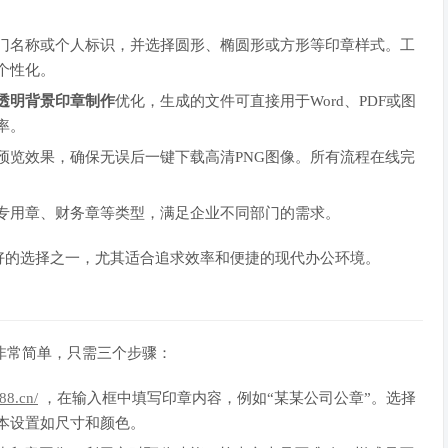
门名称或个人标识，并选择圆形、椭圆形或方形等印章样式。工
个性化。
透明背景印章制作
优化，生成的文件可直接用于Word、PDF或图
率。
预览效果，确保无误后一键下载高清PNG图像。所有流程在线完
。
专用章、财务章等类型，满足企业不同部门的需求。
好的选择之一，尤其适合追求效率和便捷的现代办公环境。
非常简单，只需三个步骤：
u88.cn/
，在输入框中填写印章内容，例如“某某公司公章”。选择
本设置如尺寸和颜色。