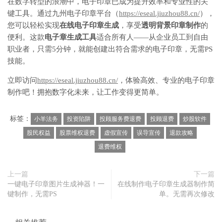
在数字转型的浪潮中，电子印章已成为提升效率和专业性的关
键工具。通过九州电子印章平台（
https://eseal.jiuzhou88.cn/
），
您可以轻松实现
在线电子印章生成
，享受
透明背景印章制作
的
便利。这款
电子章生成工具
适合所有人——从企业员工到自由
职业者，只需5分钟，就能创建出符合需求的电子印章，无需PS
技能。
立即访问
https://eseal.jiuzhou88.cn/
，体验高效、专业的电子印章
制作吧！拥抱数字化未来，让工作变得更简单。
标签：
小羊法务
投资陷阱
投顾服务费退费
投顾退费
炒股软件
股民权益
股票维权退费
虚假宣传
误导宣传
退款攻略
退费维权
上一篇
下一篇
一键电子印章图片生成神器！一
在线制作电子印章生成器制作简
键制作，无需PS
单。无需再次修改