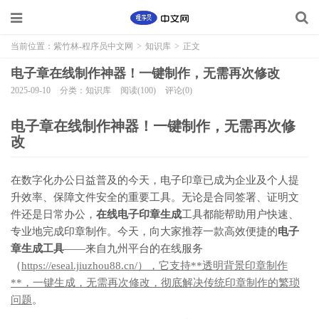
当前位置：
紫竹林-程序员中文网
>
知识库
>
正文
电子章在线制作神器！一键制作，无需再次修改
2025-09-10
分类：知识库
阅读(100)
评论(0)
电子章在线制作神器！一键制作，无需再次修
改
在数字化办公日益普及的今天，电子印章已成为企业及个人提
升效率、保障文件安全的重要工具。无论是合同签署、证明文
件还是日常办公，
在线电子印章生成
工具都能帮助用户快速、
专业地完成印章制作。今天，向大家推荐一款高效便捷的
电子
章生成工具
——来自九州平台的在线服务
（
https://eseal.jiuzhou88.cn/），它支持**透明背景印章制作
**，一键生成，无需再次修改，彻底解决传统印章制作的繁琐
问题
。