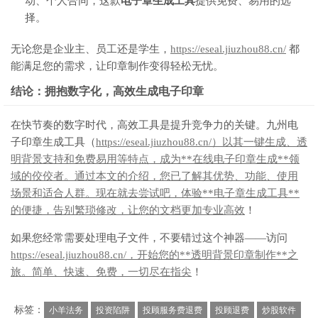
动、个人合同，这款
电子章生成工具
提供免费、易用的选
择。
无论您是企业主、员工还是学生，
https://eseal.jiuzhou88.cn/
都
能满足您的需求，让印章制作变得轻松无忧。
结论：拥抱数字化，高效生成电子印章
在快节奏的数字时代，高效工具是提升竞争力的关键。九州电
子印章生成工具（
https://eseal.jiuzhou88.cn/）以其一键生成、透
明背景支持和免费易用等特点，成为**在线电子印章生成**领
域的佼佼者。通过本文的介绍，您已了解其优势、功能、使用
场景和适合人群。现在就去尝试吧，体验**电子章生成工具**
的便捷，告别繁琐修改，让您的文档更加专业高效
！
如果您经常需要处理电子文件，不要错过这个神器——访问
https://eseal.jiuzhou88.cn/，开始您的**透明背景印章制作**之
旅。简单、快速、免费，一切尽在指尖
！
标签：
小羊法务
投资陷阱
投顾服务费退费
投顾退费
炒股软件