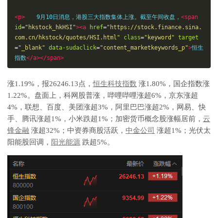
<p>
　　9月10日消息，港股三大指数集体上涨。截至午间收盘，
<span
id
=
"hkstock_hkHSI"
><a
href
=
"https://stock.finance.sina.
com.cn/hkstock/quotes/HSI.html"
class
=
"keyword"
target
=
"_blank"
data-sudaclick
=
"content_marketkeywords_p"
>
恒生
指数
</a></span>
涨1.19%，报26246.13点，
恒生科技指数
涨1.80%，国企指数涨
1.22%。盘面上，科网股普涨，哔哩哔哩涨超6%，京东涨超
4%，联想、百度、美团涨超3%，阿里巴巴涨超2%，网易、快
手、腾讯涨超1%，小米跌超1%；加密货币概念股涨幅居前，
云
锋金融
涨超32%；中资券商股活跃，
中金公司
涨超1%；光伏太
阳能股回调，
阳光能源
跌超5%。