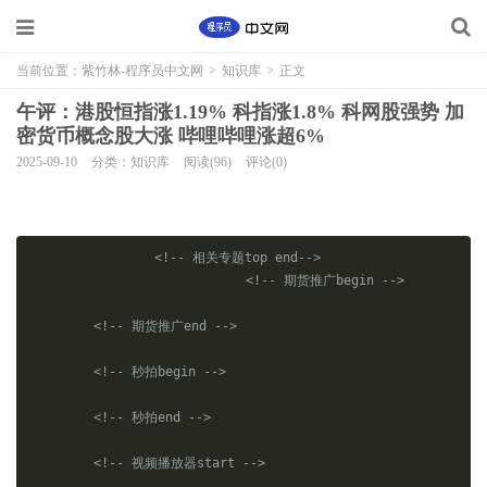
当前位置：
紫竹林-程序员中文网
>
知识库
>
正文
午评：港股恒指涨1.19% 科指涨1.8% 科网股强势 加
密货币概念股大涨 哔哩哔哩涨超6%
2025-09-10
分类：知识库
阅读(96)
评论(0)
<!-- 相关专题top end-->
<!-- 期货推广begin -->
<!-- 期货推广end -->
<!-- 秒拍begin -->
<!-- 秒拍end -->
<!-- 视频播放器start -->