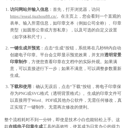
访问网站并输入信息
：首先，打开浏览器，访问
https://eseal.jiuzhou88.cn/
。在主页上，您会看到一个直观的
表单。输入所需信息，如印章文本（例如公司全称）、印章
类型（如圆形公章或方形私章），以及可选的自定义设置
（如字体和尺寸）。
一键生成并预览
：点击“生成”按钮，系统将在几秒钟内自动
创建电子印章。平台会立即显示预览效果，并支持
透明背景
印章制作
，方便您查看印章在文档中的实际外观。如果满
意，可以直接进行下一步；如果不满意，可以调整参数重新
生成。
下载和使用
：确认无误后，点击“下载”按钮，将电子印章保
存为PNG或SVG格式（透明背景格式）。生成的印章文件可
以直接用于Word、PDF或其他办公软件，无需任何修改，真
正实现了一键制作、无需再次修改的便利。
整个流程耗时不到一分钟，即使是技术小白也能轻松上手。这
款
在线电子印章生成
工具的高效性，使其成为日常办公的得力