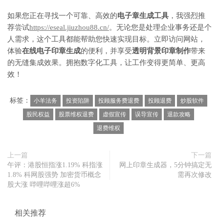
如果您正在寻找一个可靠、高效的
电子章生成工具
，我强烈推
荐尝试
https://eseal.jiuzhou88.cn/
。无论您是处理企业事务还是个
人需求，这个工具都能帮助您快速实现目标。立即访问网站，
体验
在线电子印章生成
的便利，并享受
透明背景印章制作
带来
的无缝集成效果。拥抱数字化工具，让工作变得更简单、更高
效！
标签：
小羊法务
投资陷阱
投顾服务费退费
投顾退费
炒股软件
股民权益
股票维权退费
虚假宣传
误导宣传
退款攻略
退费维权
上一篇
下一篇
午评：港股恒指涨1.19% 科指涨
网上印章生成器，5分钟搞定无
1.8% 科网股强势 加密货币概念
需再次修改
股大涨 哔哩哔哩涨超6%
相关推荐