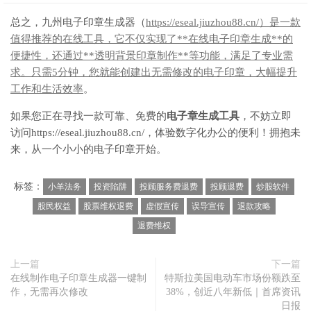
总之，九州电子印章生成器（
https://eseal.jiuzhou88.cn/）是一款
值得推荐的在线工具，它不仅实现了**在线电子印章生成**的
便捷性，还通过**透明背景印章制作**等功能，满足了专业需
求。只需5分钟，您就能创建出无需修改的电子印章，大幅提升
工作和生活效率
。
如果您正在寻找一款可靠、免费的
电子章生成工具
，不妨立即
访问https://eseal.jiuzhou88.cn/，体验数字化办公的便利！拥抱未
来，从一个小小的电子印章开始。
标签：
小羊法务
投资陷阱
投顾服务费退费
投顾退费
炒股软件
股民权益
股票维权退费
虚假宣传
误导宣传
退款攻略
退费维权
上一篇
下一篇
在线制作电子印章生成器一键制
特斯拉美国电动车市场份额跌至
作，无需再次修改
38%，创近八年新低｜首席资讯
日报