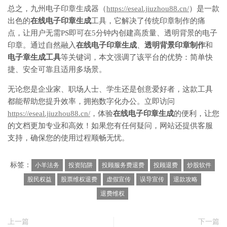
总之，九州电子印章生成器（
https://eseal.jiuzhou88.cn/
）是一款
出色的
在线电子印章生成
工具，它解决了传统印章制作的痛
点，让用户无需PS即可在5分钟内创建高质量、透明背景的电子
印章。通过自然融入
在线电子印章生成
、
透明背景印章制作
和
电子章生成工具
等关键词，本文强调了该平台的优势：简单快
捷、安全可靠且适用多场景。
无论您是企业家、职场人士、学生还是创意爱好者，这款工具
都能帮助您提升效率，拥抱数字化办公。立即访问
https://eseal.jiuzhou88.cn/
，体验
在线电子印章生成
的便利，让您
的文档更加专业和高效！如果您有任何疑问，网站还提供客服
支持，确保您的使用过程顺畅无忧。
标签：
小羊法务
投资陷阱
投顾服务费退费
投顾退费
炒股软件
股民权益
股票维权退费
虚假宣传
误导宣传
退款攻略
退费维权
上一篇
下一篇