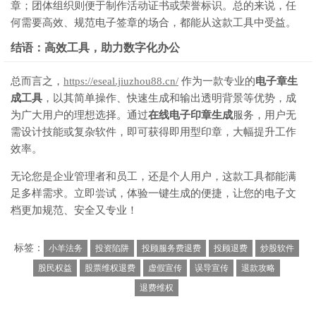
章；团体组织则便于制作活动证书或荣誉标识。总的来说，任
何需要高效、规范电子签章的场合，都能从这款工具中受益。
结语：高效工具，助力数字化办公
总而言之，
https://eseal.jiuzhou88.cn/
作为一款专业的
电子章生
成工具
，以其简单操作、快速生成和输出透明背景等优势，成
为广大用户的理想选择。通过
在线电子印章生成
服务，用户无
需设计技能或复杂软件，即可获得即用型印章，大幅提升工作
效率。
无论您是企业管理者和员工，还是个人用户，这款工具都能满
足多样需求。立即尝试，体验一键生成的便捷，让您的电子文
档更加规范、安全又专业！
标签：
小羊法务
投资陷阱
投顾服务费退费
投顾退费
炒股软件
股民权益
股票维权退费
虚假宣传
误导宣传
退款攻略
退费维权