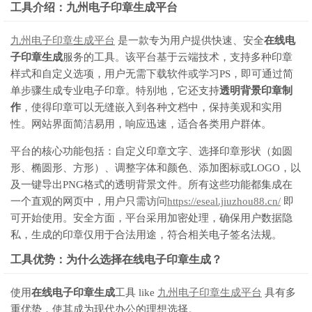
工具介绍：九州电子印章生成平台
九州电子印章生成平台
是一款专为用户提供快速、安全
在线电
子印章生成
服务的工具。该平台基于云端技术，支持多种印章
样式和自定义选项，用户无需下载软件或学习PS，即可通过简
单步骤生成专业电子印章。特别地，它还支持
透明背景印章制
作
，使得印章可以无缝嵌入到各种文档中，保持美观和实用
性。网站界面简洁易用，响应迅速，适合各类用户群体。
平台的核心功能包括：自定义印章文字、选择印章形状（如圆
形、椭圆形、方形）、调整字体和颜色、添加图标或LOGO，以
及一键导出PNG格式的透明背景文件。所有这些功能都集成在
一个直观的网页中，用户只需访问
https://eseal.jiuzhou88.cn/
即
可开始使用。安全方面，平台采用加密处理，确保用户数据隐
私，生成的印章仅用于合法用途，符合相关电子签名法规。
工具优势：为什么选择在线电子印章生成？
使用
在线电子印章生成
工具 like
九州电子印章生成平台
具有多
重优势，使其成为现代办公的理想选择。