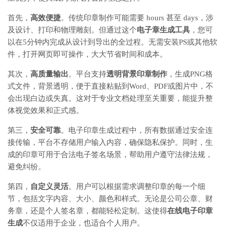
首先，
高效便捷
。传统印章制作可能需要 hours 甚至 days，涉
及设计、打印和物理雕刻。但通过这个
电子章生成工具
，您可
以在5分钟内完成从设计到导出的全过程。无需安装PS或其他软
件，打开网页即可操作，大大节省时间和成本。
其次，
高质量输出
。平台支持
透明背景印章制作
，生成PNG格
式文件，背景透明，便于直接粘贴到Word、PDF或图片中，不
会出现白边或失真。这对于专业文档处理至关重要，能提升整
体视觉效果和正式感。
第三，
安全可靠
。电子印章生成过程中，所有数据通过安全连
接传输，平台不存储用户输入内容，确保隐私保护。同时，生
成的印章可用于合法电子签名场景，帮助用户遵守法律法规，
避免纠纷。
第四，
自定义灵活
。用户可以根据需求调整印章的每一个细
节，包括文字内容、大小、颜色和样式。无论是公司公章、财
务章，还是个人签名章，都能轻松定制。这使得
在线电子印章
生成
不仅适用于企业，也适合个人用户。