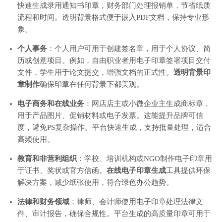
快速生成录用通知书印章，财务部门处理报销单，节省纸质
流程和时间。透明背景格式便于嵌入PDF文档，保持专业形
象。
个人事务
：个人用户可用于创建签名章，用于个人协议、简
历或创意项目。例如，自由职业者用电子印章签署项目交付
文件，学生用于论文提交，增强文档的正式性。
透明背景印
章制作
确保印章在任何背景下都美观。
电子商务和在线业务
：网店店主或小微企业主生成商标章，
用于产品图片、促销材料或电子发票。这能提升品牌可信
度，避免PS复杂操作。平台快速生成，支持批量处理，适合
高频使用。
教育和非营利组织
：学校、培训机构或NGO制作电子印章用
于证书、奖状或官方信函。
在线电子印章生成
工具提供环保
解决方案，减少纸张使用，符合绿色办公趋势。
法律和财务领域
：律师、会计师使用电子印章处理法律文
件、审计报告，确保合规性。平台生成的高质量印章可用于