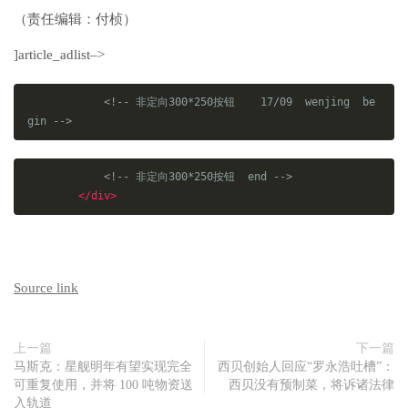
（责任编辑：付桢）
]article_adlist–>
<!-- 非定向300*250按钮    17/09  wenjing  be
gin -->
<!-- 非定向300*250按钮  end -->
</div>
Source link
上一篇
下一篇
马斯克：星舰明年有望实现完全
西贝创始人回应“罗永浩吐槽”：
可重复使用，并将 100 吨物资送
西贝没有预制菜，将诉诸法律
入轨道