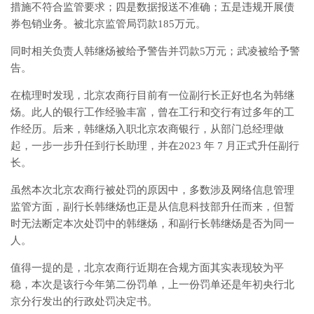
措施不符合监管要求；四是数据报送不准确；五是违规开展债
券包销业务。被北京监管局罚款185万元。
同时相关负责人韩继炀被给予警告并罚款5万元；武凌被给予警
告。
在梳理时发现，北京农商行目前有一位副行长正好也名为韩继
炀。此人的银行工作经验丰富，曾在工行和交行有过多年的工
作经历。后来，韩继炀入职北京农商银行，从部门总经理做
起，一步一步升任到行长助理，并在2023 年 7 月正式升任副行
长。
虽然本次北京农商行被处罚的原因中，多数涉及网络信息管理
监管方面，副行长韩继炀也正是从信息科技部升任而来，但暂
时无法断定本次处罚中的韩继炀，和副行长韩继炀是否为同一
人。
值得一提的是，北京农商行近期在合规方面其实表现较为平
稳，本次是该行今年第二份罚单，上一份罚单还是年初央行北
京分行发出的行政处罚决定书。