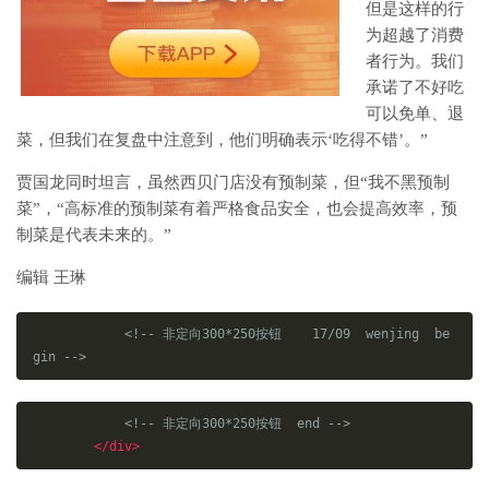
但是这样的行
为超越了消费
者行为。我们
承诺了不好吃
可以免单、退
菜，但我们在复盘中注意到，他们明确表示‘吃得不错’。”
贾国龙同时坦言，虽然西贝门店没有预制菜，但“我不黑预制
菜”，“高标准的预制菜有着严格食品安全，也会提高效率，预
制菜是代表未来的。”
编辑 王琳
<!-- 非定向300*250按钮    17/09  wenjing  be
gin -->
<!-- 非定向300*250按钮  end -->
</div>