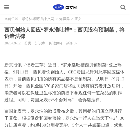
当前位置：
紫竹林-程序员中文网
>
知识库
>
正文
西贝创始人回应“罗永浩吐槽”：西贝没有预制菜，将
诉诸法律
2025-09-12
分类：知识库
阅读(86)
评论(0)
新京报讯（记者王萍）近日，“罗永浩吐槽西贝预制菜”登上热
搜。9月11日，西贝餐饮创始人、CEO贾国龙针对此事回应媒体
表示，目前西贝门店的所有菜品都不是预制菜。从明日（9月12
日）开始，西贝全国370多家门店将面向所有消费者开放后厨，
消费者可以在保证卫生标准的前提下参观任何一道菜品的制作
过程。同时，贾国龙表示“不会对骂”，会诉诸法律。
贾国龙表示，罗永浩的微博发布之后，其用餐的门店立即进行
了复盘。根据复盘和回看监控，罗永浩一行人在当天下午2时30
分进店点餐，约3时30分用餐完毕。5个人一共点菜13道，烤鱼