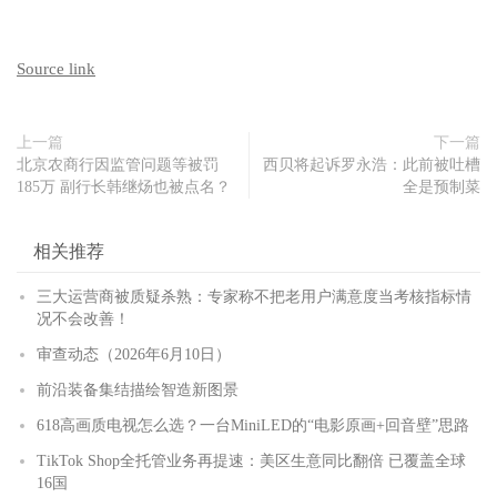
Source link
上一篇
下一篇
北京农商行因监管问题等被罚
西贝将起诉罗永浩：此前被吐槽
185万 副行长韩继炀也被点名？
全是预制菜
相关推荐
三大运营商被质疑杀熟：专家称不把老用户满意度当考核指标情
况不会改善！
审查动态（2026年6月10日）
前沿装备集结描绘智造新图景
618高画质电视怎么选？一台MiniLED的“电影原画+回音壁”思路
TikTok Shop全托管业务再提速：美区生意同比翻倍 已覆盖全球
16国