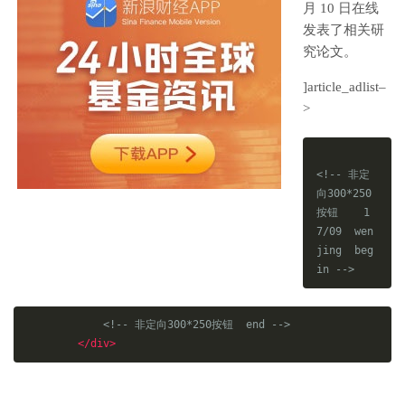
月 10 日在线
发表了相关研
究论文。
]article_adlist–
>
<!-- 非定
向300*250
按钮    1
7/09  wen
jing  beg
in -->
<!-- 非定向300*250按钮  end -->
</div>