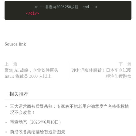
<!-- 非定向300*250按钮  end -->
</div>
Source link
上一篇
下一篇
聚焦 AI 战略，企业软件巨头
净利润集体腰斩！日本车企试图
Intuit 将裁员 3000 人以上
押注印度翻盘
相关推荐
三大运营商被质疑杀熟：专家称不把老用户满意度当考核指标情
况不会改善！
审查动态（2026年6月10日）
前沿装备集结描绘智造新图景