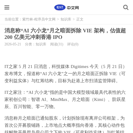
当前位置：
紫竹林-程序员中文网
>
知识库
>
正文
消息称“AI 六小龙”月之暗面拆除 VIE 架构，估值超
200 亿美元冲刺香港 IPO
2026-05-21
分类：知识库
阅读(31)
评论(0)
IT之家 5 月 21 日消息，科技媒体 Digitimes 今天（5 月 21 日）
发布博文，
报道称“AI 六小龙”之一的月之暗面正拆除 VIE（可
变利益实体）与红筹结构，目标为赴港上市扫清监管障碍。
IT之家注：“AI 六小龙”指的是中国大模型领域最具代表性的六
家初创公司：
智谱 AI、MiniMax、月之暗面（Kimi）、阶跃星
辰、百川智能、零一万物
。
消息称月之暗面已通知股东，计划拆除现有离岸公司框架，为
首次公开募股铺路，上市地点大概率指向香港，其核心动作包
括解散开曼群岛母公司之下的 VIE（可变利益实体）与红筹结