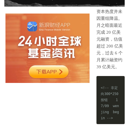
资本热度并未
因重组降温。
月之暗面最近
完成 20 亿美
元融资，估值
超过 200 亿美
元，过去 6 个
月累计融资约
39 亿美元。
<!-- 非定
向300*250
按钮    1
7/09  wen
jing  beg
in -->