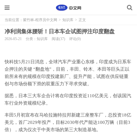
当前位置：
紫竹林-程序员中文网
>
知识库
>
正文
净利润集体腰斩！日本车企试图押注印度翻盘
2026-05-21
分类：知识库
阅读(37)
评论(0)
快科技5月21日消息，全球汽车产业重心东移，印度成为日系车
企押注的关键 “翻盘地”，目前，丰田、铃木、本田等巨头正以
前所未有的规模在印度投建新厂、提升产能，试图在供应链重
创与市场份额下滑的双重压力下寻求突破。
据悉，日本三大车企合计将在印度投资近110亿美元，创该国汽
车行业外资规模纪录。
丰田5月初宣布在马哈拉施特拉邦新建三座整车厂，总投资18亿
美元，首厂2029年投产，目标2030年代产能达100万辆（目前3
倍），成为仅次于中美市场的第三大制造基地。