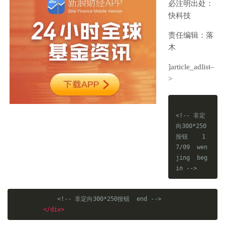
必注明出处：
快科技
责任编辑：落
木
]article_adlist–
>
<!-- 非定
向300*250
按钮    1
7/09  wen
jing  beg
in -->
<!-- 非定向300*250按钮  end -->
</div>