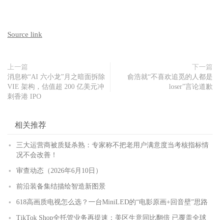
Source link
上一篇
下一篇
消息称“AI 六小龙”月之暗面拆除
俞浩就“不喜欢追觅的人都是
VIE 架构，估值超 200 亿美元冲
loser”言论道歉
刺香港 IPO
相关推荐
三大运营商被质疑杀熟：专家称不把老用户满意度当考核指标情
况不会改善！
审查动态（2026年6月10日）
前沿装备集结描绘智造新图景
618高画质电视怎么选？一台MiniLED的“电影原画+回音壁”思路
TikTok Shop全托管业务再提速：美区生意同比翻倍 已覆盖全球