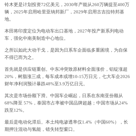
铃木更是计划投资72亿美元，2030年产能从260万辆提至400万
辆，2025年启用哈里亚纳邦新厂，2029年启用古吉拉特邦基
地。
本田将印度定位为电动车出口基地，2027年投产新系列电动
车，强化中南美制造中心地位。
之所以如此大动干戈，是因为日系车企面临多重困境，为自保
不得已而为之。
首先就是供应链重创。
中东冲突致原材料全面涨价，铝锭涨超
20%，树脂涨三成，每车成本或增10-15万日元，七大车企2026
财年净利润预计暴跌48%至3.9万亿日元
。
其次是市场份额下滑。中国车企崛起，日系在东南亚份额从
68%降至 57%，泰国市占率被中国品牌超越；中国市场从24%
跌至12%。
最后是电动化滞后。本土纯电渗透率仅1.4%（中国60%），长
期押注混动与氢能，错失转型窗口。